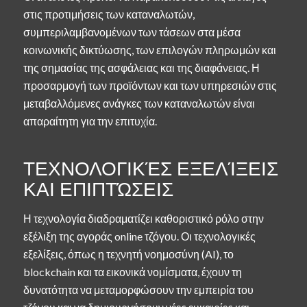
στις προτιμήσεις των καταναλωτών,
συμπεριλαμβανομένων των τάσεων στα μέσα
κοινωνικής δικτύωσης, των επιλογών πληρωμών και
της σημασίας της ασφάλειας και της διαφάνειας. Η
προσαρμογή των προϊόντων και των υπηρεσιών στις
μεταβαλλόμενες ανάγκες των καταναλωτών είναι
απαραίτητη για την επιτυχία.
ΤΕΧΝΟΛΟΓΙΚΈΣ ΕΞΕΛΊΞΕΙΣ
ΚΑΙ ΕΠΙΠΤΏΣΕΙΣ
Η τεχνολογία διαδραματίζει καθοριστικό ρόλο στην
εξέλιξη της αγοράς online τζόγου. Οι τεχνολογικές
εξελίξεις, όπως η τεχνητή νοημοσύνη (AI), το
blockchain και τα εικονικά νομίσματα, έχουν τη
δυνατότητα να μεταμορφώσουν την εμπειρία του