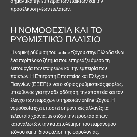
σημαντικά την εμπειρία των παικτών και την
προσέλκυση νέων πελατών.
Η ΝΟΜΟΘΕΣΊΑ ΚΑΙ ΤΟ
ΡΥΘΜΙΣΤΙΚΌ ΠΛΑΊΣΙΟ
Η νομική ρύθμιση του online τζόγου στην Ελλάδα είναι
ένα περίπλοκο ζήτημα που επηρεάζει άμεσα τη
λειτουργία των εταιρειών και την εμπειρία των
παικτών. Η Επιτροπή Εποπτείας και Ελέγχου
Παιγνίων (ΕΕΕΠ) είναι ο κύριος ρυθμιστικός φορέας,
υπεύθυνος για την αδειοδότηση, την εποπτεία και τον
έλεγχο των παρόχων υπηρεσιών online τζόγου. Η
νομοθεσία έχει υποστεί σημαντικές αλλαγές τα
τελευταία χρόνια, με στόχο την προστασία των
καταναλωτών, την καταπολέμηση του παράνομου
τζόγου και τη διασφάλιση της φορολογίας.