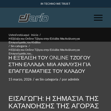
IN TECHNO WE TRUST
Usted está aquí:
Inicio
/
Η Εξέλιξη του Online Τζόγου στην Ελλάδα: Μια Ανάλυση για
Επαγγελματίες του Κλάδου
/
Sin categoría
/
Η Εξέλιξη του Online Τζόγου στην Ελλάδα: Μια Ανάλυση για
Επαγγελματίες του...
Η ΕΞΈΛΙΞΗ ΤΟΥ ONLINE ΤΖΌΓΟΥ
ΣΤΗΝ ΕΛΛΆΔΑ: ΜΙΑ ΑΝΆΛΥΣΗ ΓΙΑ
ΕΠΑΓΓΕΛΜΑΤΊΕΣ ΤΟΥ ΚΛΆΔΟΥ
/
/
15 marzo, 2026
en
Sin categoría
por
admlnlx
ΕΙΣΑΓΩΓΉ: Η ΣΗΜΑΣΊΑ ΤΗΣ
ΚΑΤΑΝΌΗΣΗΣ ΤΗΣ ΑΓΟΡΆΣ