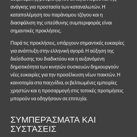
ανάγκης για προστασία των καταναλωτών. Η
καταπολέμηση του παράνομου τζόγου και η
διασφάλιση της υπεύθυνης συμπεριφοράς είναι
σημαντικές προκλήσεις.
Παρά τις προκλήσεις, υπάρχουν σημαντικές ευκαιρίες
για ανάπτυξη στην ελληνική αγορά. Η αύξηση της
διείσδυσης του διαδικτύου και η αυξανόμενη
δημοτικότητα των κινητών συσκευών δημιουργούν
νέες ευκαιρίες για την προσέλκυση νέων παικτών. Η
καινοτομία στα παιχνίδια, οι βελτιωμένες εμπειρίες
χρηστών και η προσαρμογή στις τοπικές προτιμήσεις
μπορούν να οδηγήσουν σε επιτυχία.
ΣΥΜΠΕΡΆΣΜΑΤΑ ΚΑΙ
ΣΥΣΤΆΣΕΙΣ