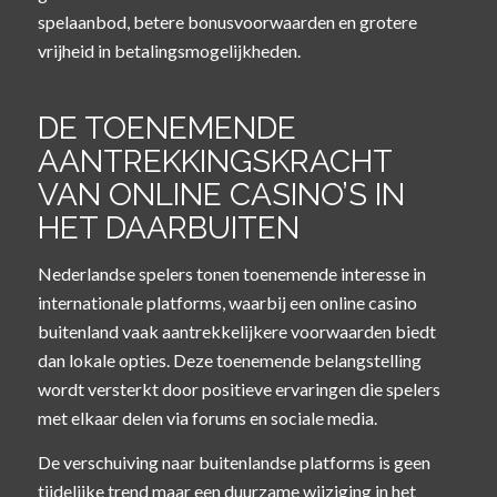
spelaanbod, betere bonusvoorwaarden en grotere
vrijheid in betalingsmogelijkheden.
DE TOENEMENDE
AANTREKKINGSKRACHT
VAN ONLINE CASINO’S IN
HET DAARBUITEN
Nederlandse spelers tonen toenemende interesse in
internationale platforms, waarbij een online casino
buitenland vaak aantrekkelijkere voorwaarden biedt
dan lokale opties. Deze toenemende belangstelling
wordt versterkt door positieve ervaringen die spelers
met elkaar delen via forums en sociale media.
De verschuiving naar buitenlandse platforms is geen
tijdelijke trend maar een duurzame wijziging in het