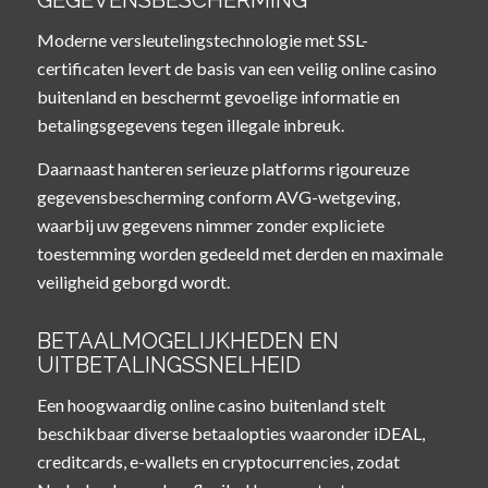
Moderne versleutelingstechnologie met SSL-
certificaten levert de basis van een veilig online casino
buitenland en beschermt gevoelige informatie en
betalingsgegevens tegen illegale inbreuk.
Daarnaast hanteren serieuze platforms rigoureuze
gegevensbescherming conform AVG-wetgeving,
waarbij uw gegevens nimmer zonder expliciete
toestemming worden gedeeld met derden en maximale
veiligheid geborgd wordt.
BETAALMOGELIJKHEDEN EN
UITBETALINGSSNELHEID
Een hoogwaardig online casino buitenland stelt
beschikbaar diverse betaalopties waaronder iDEAL,
creditcards, e-wallets en cryptocurrencies, zodat