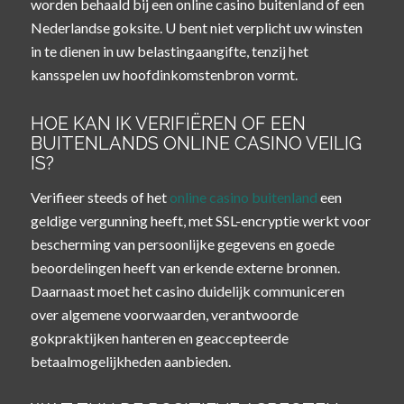
worden behaald bij een online casino buitenland of een
Nederlandse goksite. U bent niet verplicht uw winsten
in te dienen in uw belastingaangifte, tenzij het
kansspelen uw hoofdinkomstenbron vormt.
HOE KAN IK VERIFIËREN OF EEN
BUITENLANDS ONLINE CASINO VEILIG
IS?
Verifieer steeds of het
online casino buitenland
een
geldige vergunning heeft, met SSL-encryptie werkt voor
bescherming van persoonlijke gegevens en goede
beoordelingen heeft van erkende externe bronnen.
Daarnaast moet het casino duidelijk communiceren
over algemene voorwaarden, verantwoorde
gokpraktijken hanteren en geaccepteerde
betaalmogelijkheden aanbieden.