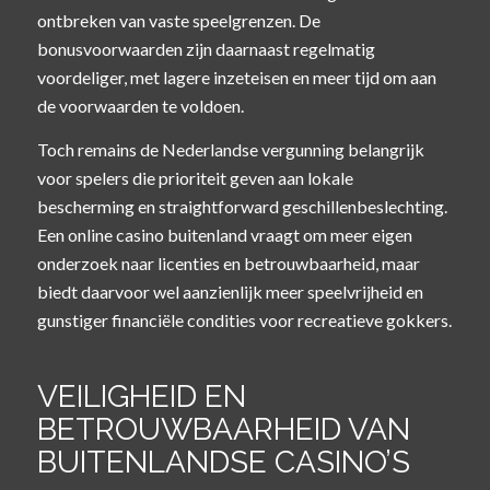
ontbreken van vaste speelgrenzen. De
bonusvoorwaarden zijn daarnaast regelmatig
voordeliger, met lagere inzeteisen en meer tijd om aan
de voorwaarden te voldoen.
Toch remains de Nederlandse vergunning belangrijk
voor spelers die prioriteit geven aan lokale
bescherming en straightforward geschillenbeslechting.
Een online casino buitenland vraagt om meer eigen
onderzoek naar licenties en betrouwbaarheid, maar
biedt daarvoor wel aanzienlijk meer speelvrijheid en
gunstiger financiële condities voor recreatieve gokkers.
VEILIGHEID EN
BETROUWBAARHEID VAN
BUITENLANDSE CASINO’S