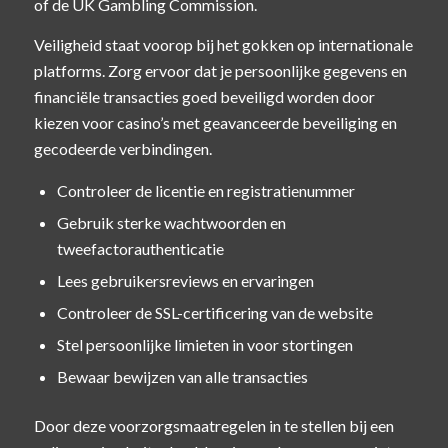
of de UK Gambling Commission.
Veiligheid staat voorop bij het gokken op internationale
platforms. Zorg ervoor dat je persoonlijke gegevens en
financiële transacties goed beveiligd worden door
kiezen voor casino’s met geavanceerde beveiliging en
gecodeerde verbindingen.
Controleer de licentie en registratienummer
Gebruik sterke wachtwoorden en
tweefactorauthenticatie
Lees gebruikersreviews en ervaringen
Controleer de SSL-certificering van de website
Stel persoonlijke limieten in voor stortingen
Bewaar bewijzen van alle transacties
Door deze voorzorgsmaatregelen in te stellen bij een