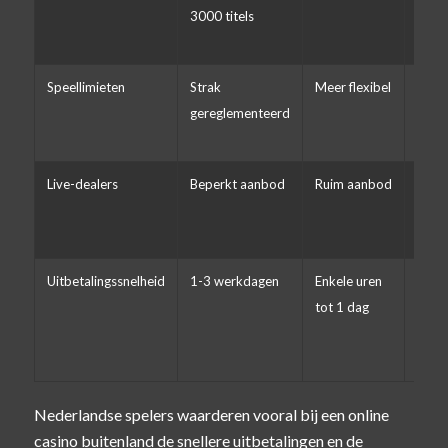
3000 titels
keuz
buite
Speellimieten
Strak
Meer flexibel
Meer
gereglementeerd
vrijh
buite
Live-dealers
Beperkt aanbod
Ruim aanbod
Grot
asso
buite
Uitbetalingssnelheid
1-3 werkdagen
Enkele uren
Aanzi
tot 1 dag
snelle
het
buite
Nederlandse spelers waarderen vooral bij een online
casino buitenland de snellere uitbetalingen en de