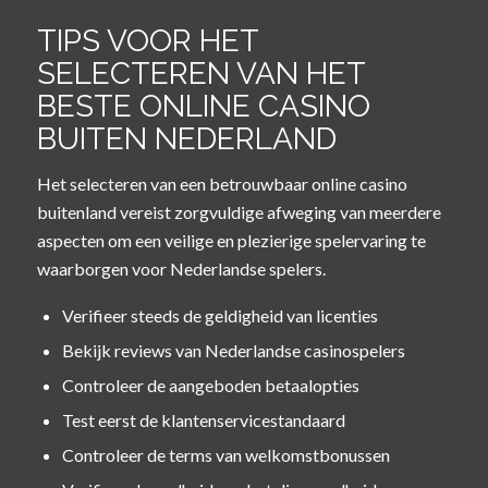
TIPS VOOR HET
SELECTEREN VAN HET
BESTE ONLINE CASINO
BUITEN NEDERLAND
Het selecteren van een betrouwbaar online casino
buitenland vereist zorgvuldige afweging van meerdere
aspecten om een veilige en plezierige spelervaring te
waarborgen voor Nederlandse spelers.
Verifieer steeds de geldigheid van licenties
Bekijk reviews van Nederlandse casinospelers
Controleer de aangeboden betaalopties
Test eerst de klantenservicestandaard
Controleer de terms van welkomstbonussen