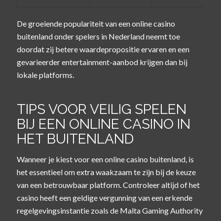
De groeiende populariteit van een online casino
buitenland onder spelers in Nederland neemt toe
doordat zij betere waardepropositie ervaren en een
gevarieerder entertainment-aanbod krijgen dan bij
lokale platforms.
TIPS VOOR VEILIG SPELEN
BIJ EEN ONLINE CASINO IN
HET BUITENLAND
Wanneer je kiest voor een online casino buitenland, is
het essentieel om extra waakzaam te zijn bij de keuze
van een betrouwbaar platform. Controleer altijd of het
casino heeft een geldige vergunning van een erkende
regelgevingsinstantie zoals de Malta Gaming Authority