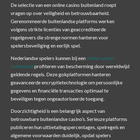
De selectie van een online casino buitenland roept
vragen op over veiligheid en betrouwbaarheid.
Gerenommeerde buitenlandse platforms werken
volgens strikte licenties van geaccrediteerde
regelgevers die strenge normen hanteren voor
spelersbeveiliging en eerlijk spel.
Nederlandse spelers kunnen bij een
online casino
buitenland
profiteren van bescherming door wereldwijd
geldende regels. Deze gokplatformen hanteren
geavanceerde encryptietechnologie om persoonlijke
gegevens en financiële transacties optimaal te
beveiligen tegen ongeautoriseerde toegang.
Doorzichtigheid is een belangrijk aspect van
betrouwbare buitenlandse casino’s. Serieuze platforms
publiceren hun uitbetalingspercentages, spelregels en
algemene voorwaarden duidelijk, opdat spelers