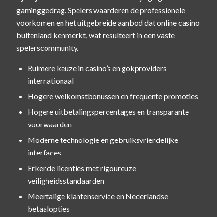
gaminggedrag. Spelers waarderen de professionele
voorkomen en het uitgebreide aanbod dat online casino
buitenland kenmerkt, wat resulteert in een vaste
spelerscommunity.
Ruimere keuze in casino’s en gokproviders
internationaal
Hogere welkomstbonussen en frequente promoties
Hogere uitbetalingspercentages en transparante
voorwaarden
Moderne technologie en gebruiksvriendelijke
interfaces
Erkende licenties met rigoureuze
veiligheidsstandaarden
Meertalige klantenservice en Nederlandse
betaalopties