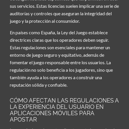
sus servicios. Estas licencias suelen implicar una serie de
auditorías y controles que aseguran la integridad del
juego y la protección al consumidor.
En países como España, la Ley del Juego establece
directrices claras que los operadores deben seguir.
Estas regulaciones son esenciales para mantener un
entorno de juego seguro y equitativo, además de
fomentar el juego responsable entre los usuarios. La
regulación no solo beneficia a los jugadores, sino que
también ayuda a los operadores a construir una
reputación sólida y confiable.
CÓMO AFECTAN LAS REGULACIONES A
LA EXPERIENCIA DEL USUARIO EN
APLICACIONES MÓVILES PARA
APOSTAR