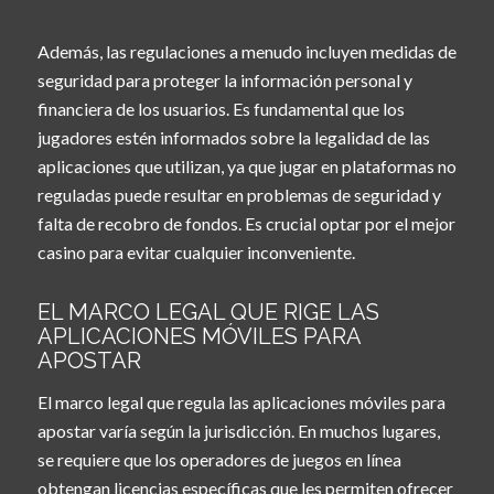
Además, las regulaciones a menudo incluyen medidas de
seguridad para proteger la información personal y
financiera de los usuarios. Es fundamental que los
jugadores estén informados sobre la legalidad de las
aplicaciones que utilizan, ya que jugar en plataformas no
reguladas puede resultar en problemas de seguridad y
falta de recobro de fondos. Es crucial optar por el mejor
casino para evitar cualquier inconveniente.
EL MARCO LEGAL QUE RIGE LAS
APLICACIONES MÓVILES PARA
APOSTAR
El marco legal que regula las aplicaciones móviles para
apostar varía según la jurisdicción. En muchos lugares,
se requiere que los operadores de juegos en línea
obtengan licencias específicas que les permiten ofrecer