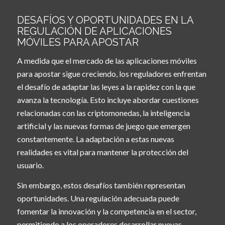
DESAFÍOS Y OPORTUNIDADES EN LA
REGULACIÓN DE APLICACIONES
MÓVILES PARA APOSTAR
A medida que el mercado de las aplicaciones móviles
para apostar sigue creciendo, los reguladores enfrentan
el desafío de adaptar las leyes a la rapidez con la que
avanza la tecnología. Esto incluye abordar cuestiones
relacionadas con las criptomonedas, la inteligencia
artificial y las nuevas formas de juego que emergen
constantemente. La adaptación a estas nuevas
realidades es vital para mantener la protección del
usuario.
Sin embargo, estos desafíos también representan
oportunidades. Una regulación adecuada puede
fomentar la innovación y la competencia en el sector,
permitiendo a los operadores desarrollar nuevas