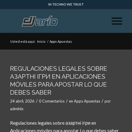
IN TECHNO WE TRUST
Usted está aquí:
Inicio
/
Apps Apuestas
REGULACIONES LEGALES SOBRE
АЗАРТНІ ІГРИ EN APLICACIONES
MÓVILES PARA APOSTAR LO QUE
DEBES SABER
/
/
/
24 abril, 2026
0 Comentarios
en
Apps Apuestas
por
admlnlx
Regulaciones legales sobre азартні ігри en
Aplicaciones móviles para apostar Lo que debes saber