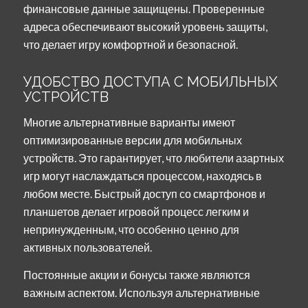
финансовые данные защищены. Проверенные
адреса обеспечивают высокий уровень защиты,
что делает игру комфортной и безопасной.
УДОБСТВО ДОСТУПА С МОБИЛЬНЫХ
УСТРОЙСТВ
Многие альтернативные варианты имеют
оптимизированные версии для мобильных
устройств. Это гарантирует, что любители азартных
игр могут наслаждаться процессом, находясь в
любом месте. Быстрый доступ со смартфонов и
планшетов делает игровой процесс легким и
непринужденным, что особенно ценно для
активных пользователей.
Постоянные акции и бонусы также являются
важным аспектом. Используя альтернативные