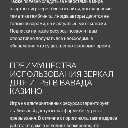
Также полезно следить за новостями в мире
азартных игр через блоги и сайты, посвященные
тематике гемблинга. Иногда авторы делятся не
только обзорами, но и актуальными ссылками.
Подписка на такие ресурсы позволит вам
оперативно получать все необходимые
обновления, что существенно сэкономит время.
ПРЕИМУЩЕСТВА
ИСПОЛЬЗОВАНИЯ ЗЕРКАЛ
ДЛЯ ИГРЫ В ВАВАДА
КАЗИНО
Игра на альтернативных ресурсах гарантирует
стабильный доступ к платформе без угрозы
прерывания. В отличие от оригинала, такие адреса
работают даже в условиях блокировок, что