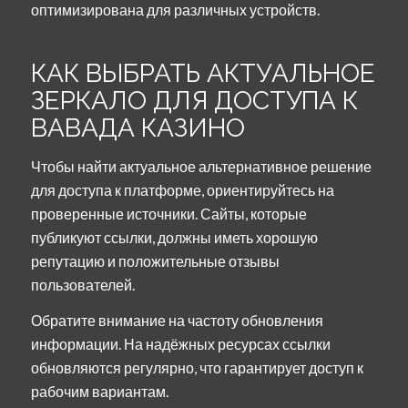
оптимизирована для различных устройств.
КАК ВЫБРАТЬ АКТУАЛЬНОЕ
ЗЕРКАЛО ДЛЯ ДОСТУПА К
ВАВАДА КАЗИНО
Чтобы найти актуальное альтернативное решение
для доступа к платформе, ориентируйтесь на
проверенные источники. Сайты, которые
публикуют ссылки, должны иметь хорошую
репутацию и положительные отзывы
пользователей.
Обратите внимание на частоту обновления
информации. На надёжных ресурсах ссылки
обновляются регулярно, что гарантирует доступ к
рабочим вариантам.