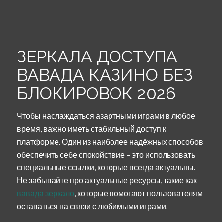
ЗЕРКАЛА ДОСТУПА
ВАВАДА КАЗИНО БЕЗ
БЛОКИРОВОК 2026
Чтобы наслаждаться азартными играми в любое
время, важно иметь стабильный доступ к
платформе. Один из наиболее надёжных способов
обеспечить себе спокойствие – это использовать
специальные ссылки, которые всегда актуальны.
Не забывайте про актуальные ресурсы, такие как
вавада зеркало
, которые помогают пользователям
оставаться на связи с любимыми играми.