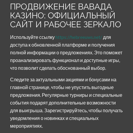
ПРОДВИЖЕНИЕ ВАВАДА
КАЗИНО: ОФИЦИАЛЬНЫЙ
САЙТ И РАБОЧЕЕ ЗЕРКАЛО
Используйте ссылку
https://hebreeuws.net/
для
доступа к обновленной платформе и получения
полной информации о предложениях. Это поможет
проанализировать функционал и доступные игры,
что позволит сделать обоснованный выбор.
Следите за актуальными акциями и бонусами на
главной странице, чтобы не упустить выгодные
предложения. Регулярные турниры и специальные
события подарят дополнительные возможности
для выигрыша. Зарегистрируйтесь, чтобы получать
уведомления о новинках и специальных
мероприятиях.