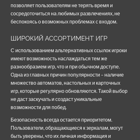
позволяет пользователям не терять время и
сосредоточиться на любимых развлечениях, не
беспокоясь о возможных проблемах с входом.
ШИРОКИЙ АССОРТИМЕНТ ИГР
С использованием альтернативных ссылок игроки
имеют возможность наслаждаться тем же
разнообразием игр, что и при обычном доступе.
Одна из главных причин популярности – наличие
множество автоматов, настольных и карточных
игр, которые регулярно обновляются. Такой выбор
не даст заскучать и создаст уникальные
возможности для побед.
Безопасность всегда остается приоритетом.
Пользователи, обращающиеся к зеркалам, могут
быть уверены, что их личная информация и