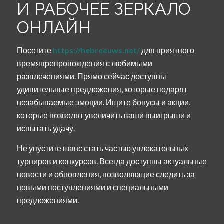
И РАБОЧЕЕ ЗЕРКАЛО
ОНЛАЙН
Посетите
https://hebreeuws.net/
для приятного
времяпрепровождения с любимыми
развлечениями. Прямо сейчас доступны
удивительные предложения, которые подарят
незабываемые эмоции. Ищите бонусы и акции,
которые позволят увеличить ваши выигрыши и
испытать удачу.
Не упустите шанс стать частью увлекательных
турниров и конкурсов. Всегда доступны актуальные
новости и обновления, позволяющие следить за
новыми поступлениями и специальными
предложениями.