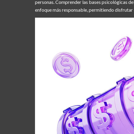
personas. Comprender las bases psicológicas del
enfoque más responsable, permitiendo disfrutar 