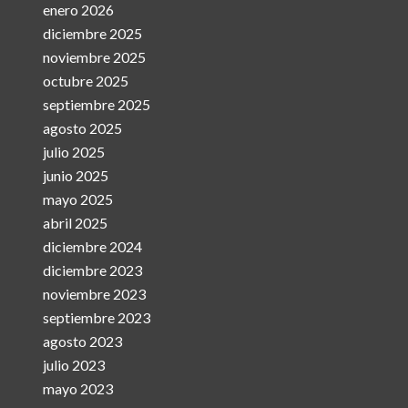
enero 2026
diciembre 2025
noviembre 2025
octubre 2025
septiembre 2025
agosto 2025
julio 2025
junio 2025
mayo 2025
abril 2025
diciembre 2024
diciembre 2023
noviembre 2023
septiembre 2023
agosto 2023
julio 2023
mayo 2023