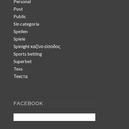
Personal
Post
Public
Sin categoría
Spellen
Spiele
Spinight καζίνο είσοδος
Sports betting
Superbet
Texs
Текста
FACEBOOK