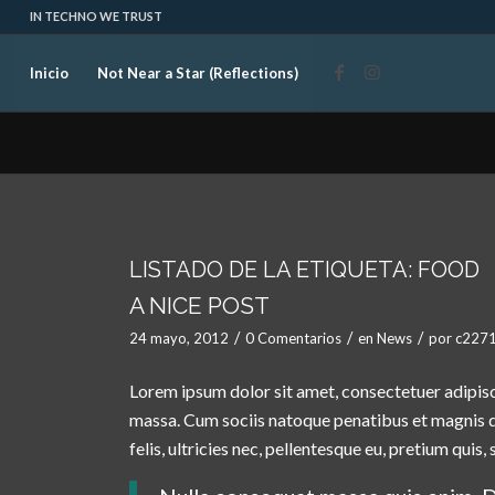
IN TECHNO WE TRUST
Inicio
Not Near a Star (Reflections)
LISTADO DE LA ETIQUETA:
FOOD
A NICE POST
/
/
/
24 mayo, 2012
0 Comentarios
en
News
por
c227
Lorem ipsum dolor sit amet, consectetuer adipis
massa. Cum sociis natoque penatibus et magnis d
felis, ultricies nec, pellentesque eu, pretium quis,