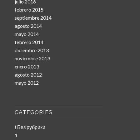
julio 2016
febrero 2015
septiembre 2014
agosto 2014
mayo 2014
febrero 2014
diciembre 2013
noviembre 2013
enero 2013
agosto 2012
mayo 2012
CATEGORIES
! Без рубрики
1