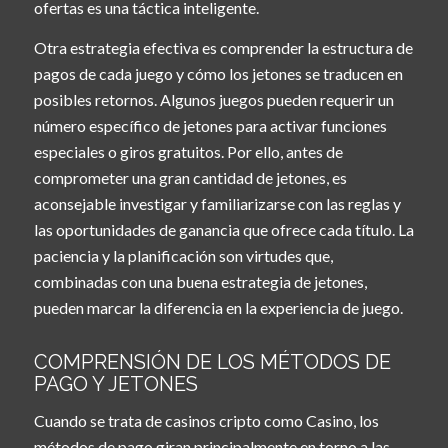
ofertas es una táctica inteligente.
Otra estrategia efectiva es comprender la estructura de
pagos de cada juego y cómo los jetones se traducen en
posibles retornos. Algunos juegos pueden requerir un
número específico de jetones para activar funciones
especiales o giros gratuitos. Por ello, antes de
comprometer una gran cantidad de jetones, es
aconsejable investigar y familiarizarse con las reglas y
las oportunidades de ganancia que ofrece cada título. La
paciencia y la planificación son virtudes que,
combinadas con una buena estrategia de jetones,
pueden marcar la diferencia en la experiencia de juego.
COMPRENSIÓN DE LOS MÉTODOS DE
PAGO Y JETONES
Cuando se trata de casinos cripto como Casino, los
métodos de pago giran principalmente en torno a las