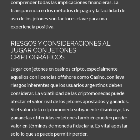
comprender todas las implicaciones financieras. La
transparencia en los métodos de pago y la facilidad de
uso de los jetones son factores clave para una
experiencia positiva.
RIESGOS Y CONSIDERACIONES AL
JUGAR CON JETONES
CRIPTOGRÁFICOS
Jugar con jetones en casinos cripto, especialmente
aquellos con licencias offshore como Casino, conlleva
riesgos inherentes que los usuarios argentinos deben
considerar. La volatilidad de las criptomonedas puede
afectar el valor real de los jetones apostados y ganados.
Si el valor de la criptomoneda subyacente disminuye, las
ganancias obtenidas en jetones también pueden perder
valor en términos de moneda fiduciaria. Es vital apostar
solo lo que se puede permitir perder.