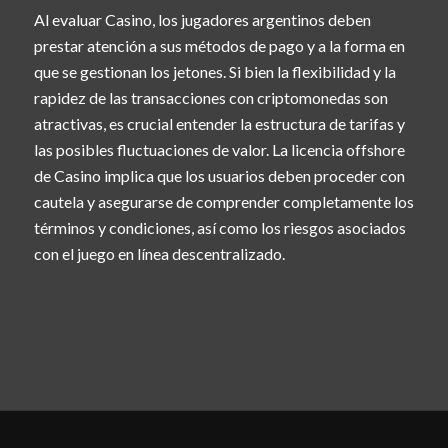
Al evaluar Casino, los jugadores argentinos deben
prestar atención a sus métodos de pago y a la forma en
que se gestionan los jetones. Si bien la flexibilidad y la
rapidez de las transacciones con criptomonedas son
atractivas, es crucial entender la estructura de tarifas y
las posibles fluctuaciones de valor. La licencia offshore
de Casino implica que los usuarios deben proceder con
cautela y asegurarse de comprender completamente los
términos y condiciones, así como los riesgos asociados
con el juego en línea descentralizado.