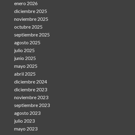
enero 2026
diciembre 2025
noviembre 2025
octubre 2025
septiembre 2025
agosto 2025
julio 2025
junio 2025
mayo 2025
abril 2025
diciembre 2024
diciembre 2023
noviembre 2023
septiembre 2023
agosto 2023
julio 2023
mayo 2023