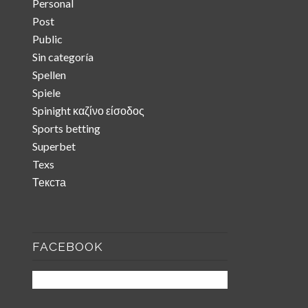
Personal
Post
Public
Sin categoría
Spellen
Spiele
Spinight καζίνο είσοδος
Sports betting
Superbet
Texs
Текста
FACEBOOK