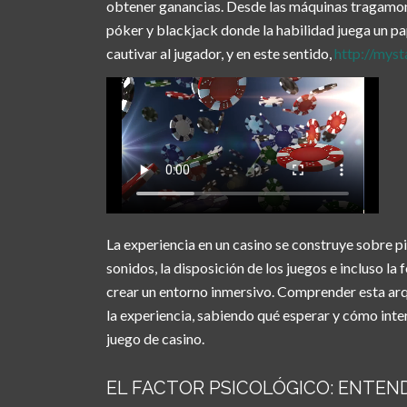
obtener ganancias. Desde las máquinas tragamon
póker y blackjack donde la habilidad juega un pa
cautivar al jugador, y en este sentido,
http://myst
La experiencia en un casino se construye sobre pi
sonidos, la disposición de los juegos e incluso l
crear un entorno inmersivo. Comprender esta arq
la experiencia, sabiendo qué esperar y cómo int
juego de casino.
EL FACTOR PSICOLÓGICO: ENTEN