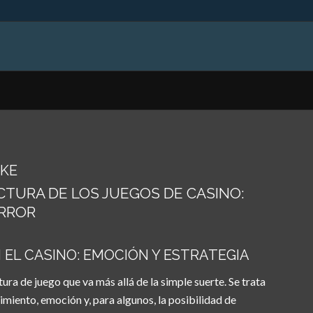
KE
CTURA DE LOS JUEGOS DE CASINO:
ERROR
 EL CASINO: EMOCIÓN Y ESTRATEGIA
ura de juego que va más allá de la simple suerte. Se trata
miento, emoción y, para algunos, la posibilidad de