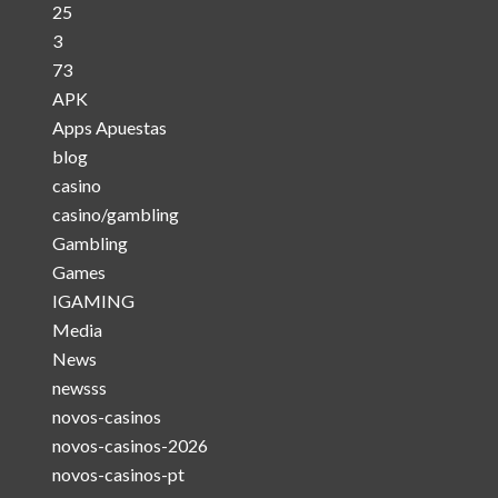
25
3
73
APK
Apps Apuestas
blog
casino
casino/gambling
Gambling
Games
IGAMING
Media
News
newsss
novos-casinos
novos-casinos-2026
novos-casinos-pt