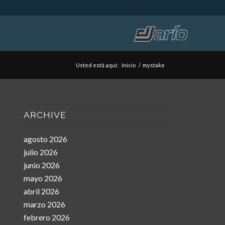
Usted está aquí:
Inicio
/
mystake
ARCHIVE
agosto 2026
julio 2026
junio 2026
mayo 2026
abril 2026
marzo 2026
febrero 2026