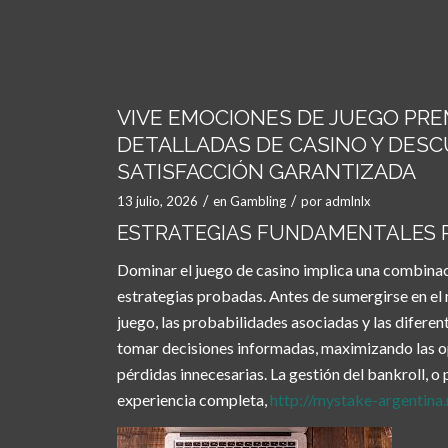
VIVE EMOCIONES DE JUEGO PRE
DETALLADAS DE CASINO Y DESC
SATISFACCIÓN GARANTIZADA
/
/
13 julio, 2026
en
Gambling
por
admlnlx
ESTRATEGIAS FUNDAMENTALES P
Dominar el juego de casino implica una combinaci
estrategias probadas. Antes de sumergirse en el m
juego, las probabilidades asociadas y las difer
tomar decisiones informadas, maximizando las o
pérdidas innecesarias. La gestión del bankroll, o
experiencia completa,
http://mystake-argentina.