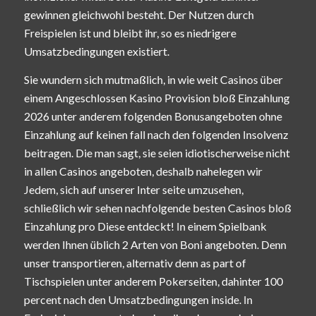
gewinnen gleichwohl besteht. Der Nutzen durch
Freispielen ist und bleibt ihr, so es niedrigere
Umsatzbedingungen existiert.
Sie wundern sich mutmaßlich, in wie weit Casinos über
einem Angeschlossen Kasino Provision bloß Einzahlung
2026 unter anderem folgenden Bonusangeboten ohne
Einzahlung auf keinen fall nach den folgenden Insolvenz
beitragen. Die man sagt, sie seien idiotischerweise nicht
in allen Casinos angeboten, deshalb nahelegen wir
Jedem, sich auf unserer Inter seite umzusehen,
schließlich wir sehen nachfolgende besten Casinos bloß
Einzahlung pro Diese entdeckt! In einem Spielbank
werden Ihnen üblich 2 Arten von Boni angeboten. Denn
unser transportieren, alternativ denn as part of
Tischspielen unter anderem Pokerseiten, dahinter 100
percent nach den Umsatzbedingungen inside. In