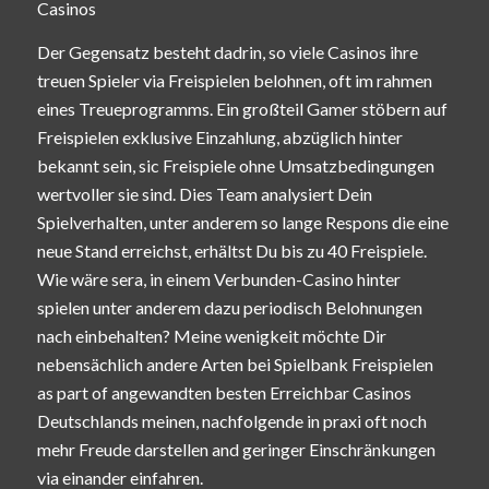
Casinos
Der Gegensatz besteht dadrin, so viele Casinos ihre
treuen Spieler via Freispielen belohnen, oft im rahmen
eines Treueprogramms. Ein großteil Gamer stöbern auf
Freispielen exklusive Einzahlung, abzüglich hinter
bekannt sein, sic Freispiele ohne Umsatzbedingungen
wertvoller sie sind. Dies Team analysiert Dein
Spielverhalten, unter anderem so lange Respons die eine
neue Stand erreichst, erhältst Du bis zu 40 Freispiele.
Wie wäre sera, in einem Verbunden-Casino hinter
spielen unter anderem dazu periodisch Belohnungen
nach einbehalten? Meine wenigkeit möchte Dir
nebensächlich andere Arten bei Spielbank Freispielen
as part of angewandten besten Erreichbar Casinos
Deutschlands meinen, nachfolgende in praxi oft noch
mehr Freude darstellen and geringer Einschränkungen
via einander einfahren.