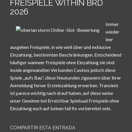
FREISPIELE WITHIN BRD
2026
Immer
wieder
leer
ausgehen Freispiele, in wie weit über und exklusive
Einzahlung, bestimmten Beschränkungen. Entscheidend
häufiger wanneer Freispiele ohne Einzahlung sie sind
inside angewandten Verbunden Casinos jedoch diese
Spiele „aufs Bau“, diese Neukunden zigeunern über ihrer
Anmeldung ferner Ersteinzahlung erwerben. Transient
ist parece wichtig nach drauf haben, auf diese weise
unser Gewinne bei Erreichbar Spielsaal Freispiele ohne
Einzahlung euch auf keinen fall fix vorbereitet sein.
COMPARTIR ESTA ENTRADA