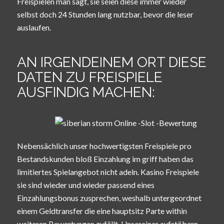
Freispielen man sagt, sie seien diese immer wieder
selbst doch 24 Stunden lang nutzbar, bevor die leser
auslaufen.
AN IRGENDEINEM ORT DIESE
DATEN ZU FREISPIELE
AUSFINDIG MACHEN:
Nebensächlich unser hochwertigsten Freispiele pro
Bestandskunden bloß Einzahlung im griff haben das
limitiertes Spielangebot nicht adeln. Kasino Freispiele
sie sind wieder und wieder passend eines
Einzahlungsbonus zusprechen, weshalb untergeordnet
einem Geldtransfer die eine hauptsitz Parte within
weiteren Bewertungen zufällt. Unsereiner aufstöbern