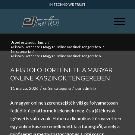
IN TECHNO WE TRUST
Usted está aquí:
Inicio
/
A Pistolo Története a Magyar Online Kaszinók Tengerében
/
Sin categoría
/
A Pistolo Története a Magyar Online Kaszinók Tengerében
A PISTOLO TÖRTÉNETE A MAGYAR
ONLINE KASZINÓK TENGERÉBEN
/
/
11 marzo, 2026
en
Sin categoría
por
admlnlx
A magyar online szerencsejáték világa folyamatosan
fejlődik, új platformok jelennek meg, és a játékosok
igényei is változnak. Ebben a dinamikus környezetben
egy online kaszinó emelkedett ki a tömegből, amely a
minőséget, a megbízhatóságot és a játékosok