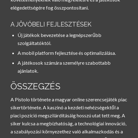
elégedettségére fog összpontosítani.
A JÖVŐBELI FEJLESZTÉSEK
Új játékok bevezetése a legnépszerűbb
szolgáltatóktól.
A mobil platform fejlesztése és optimalizálása.
A játékosok számára személyre szabottabb
ajánlatok.
ÖSSZEGZÉS
A Pistolo története a magyar online szerencsejáték piac
sikertörténete. A kaszinó a kezdeti nehézségektől a
piaci pozíció megszilárdításáig hosszú utat tett meg. A
siker kulcsa a megbízhatóság, a technológiai innováció,
a szabályozási környezethez való alkalmazkodás és a