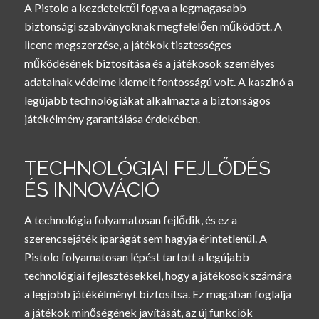
A Pistolo a kezdetektől fogva a legmagasabb
biztonsági szabványoknak megfelelően működött. A
licenc megszerzése, a játékok tisztességes
működésének biztosítása és a játékosok személyes
adatainak védelme kiemelt fontosságú volt. A kaszinó a
legújabb technológiákat alkalmazta a biztonságos
játékélmény garantálása érdekében.
TECHNOLÓGIAI FEJLŐDÉS
ÉS INNOVÁCIÓ
A technológia folyamatosan fejlődik, és ez a
szerencsejáték iparágát sem hagyja érintetlenül. A
Pistolo folyamatosan lépést tartott a legújabb
technológiai fejlesztésekkel, hogy a játékosok számára
a legjobb játékélményt biztosítsa. Ez magában foglalja
a játékok minőségének javítását, az új funkciók