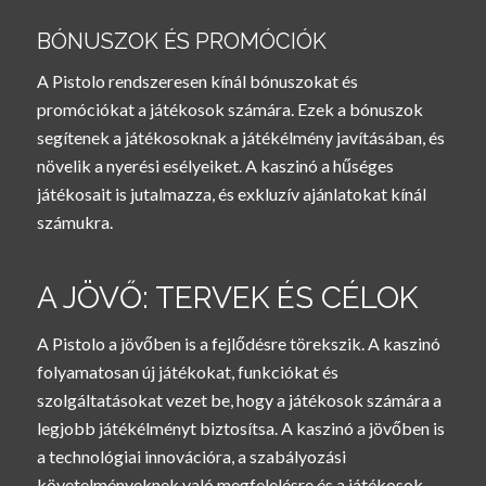
BÓNUSZOK ÉS PROMÓCIÓK
A Pistolo rendszeresen kínál bónuszokat és
promóciókat a játékosok számára. Ezek a bónuszok
segítenek a játékosoknak a játékélmény javításában, és
növelik a nyerési esélyeiket. A kaszinó a hűséges
játékosait is jutalmazza, és exkluzív ajánlatokat kínál
számukra.
A JÖVŐ: TERVEK ÉS CÉLOK
A Pistolo a jövőben is a fejlődésre törekszik. A kaszinó
folyamatosan új játékokat, funkciókat és
szolgáltatásokat vezet be, hogy a játékosok számára a
legjobb játékélményt biztosítsa. A kaszinó a jövőben is
a technológiai innovációra, a szabályozási
követelményeknek való megfelelésre és a játékosok