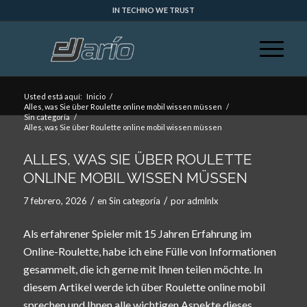
IN TECHNO WE TRUST
Usted está aquí:
Inicio
/
Alles, was Sie über Roulette online mobil wissen müssen
/
Sin categoría
/
Alles, was Sie über Roulette online mobil wissen müssen
ALLES, WAS SIE ÜBER ROULETTE
ONLINE MOBIL WISSEN MÜSSEN
/
/
7 febrero, 2026
en
Sin categoría
por
admlnlx
Als erfahrener Spieler mit 15 Jahren Erfahrung im
Online-Roulette, habe ich eine Fülle von Informationen
gesammelt, die ich gerne mit Ihnen teilen möchte. In
diesem Artikel werde ich über Roulette online mobil
sprechen und Ihnen alle wichtigen Aspekte dieses