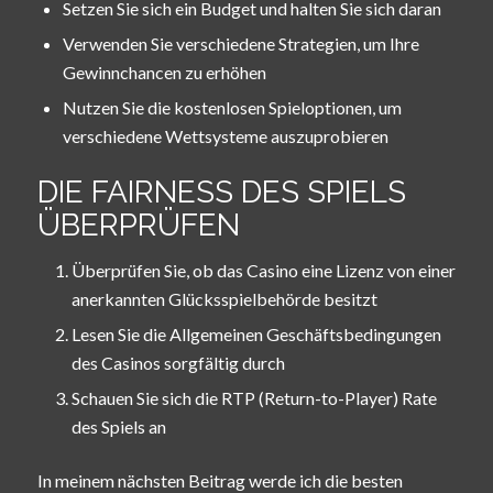
Setzen Sie sich ein Budget und halten Sie sich daran
Verwenden Sie verschiedene Strategien, um Ihre
Gewinnchancen zu erhöhen
Nutzen Sie die kostenlosen Spieloptionen, um
verschiedene Wettsysteme auszuprobieren
DIE FAIRNESS DES SPIELS
ÜBERPRÜFEN
Überprüfen Sie, ob das Casino eine Lizenz von einer
anerkannten Glücksspielbehörde besitzt
Lesen Sie die Allgemeinen Geschäftsbedingungen
des Casinos sorgfältig durch
Schauen Sie sich die RTP (Return-to-Player) Rate
des Spiels an
In meinem nächsten Beitrag werde ich die besten