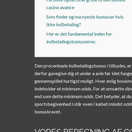
casino avance
Som finder eg ma nyeste bonusser hvis
ikke indbetaling?
Her er det fundamental inden for
indbetalingsbonusserne:
Den procentuele indbetalingsbonus i tilbydes, er
derfor gavegive dig et under a avle før idet fun
gennemspillet hurtigst muligt. Hver enlig book
indeholder et minimum odds. For at omsætte dine 
end som dette minimum odds.
Det betyder, at du
sportsbegivenhed i står oven i købet mindst od
bonuskravet.