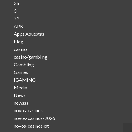
25
3
73
APK
Apps Apuestas
blog
casino
casino/gambling
Gambling
Games
IGAMING
Media
News
newsss
novos-casinos
novos-casinos-2026
novos-casinos-pt