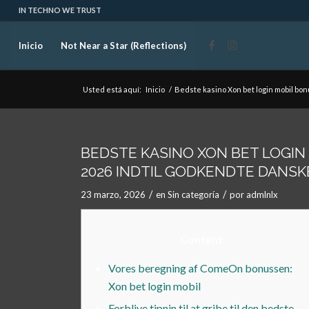
IN TECHNO WE TRUST
Inicio
Not Near a Star (Reflections)
Usted está aquí:
Inicio
/
Bedste kasino Xon bet login mobil bo
BEDSTE KASINO XON BET LOGIN
2026 INDTIL GODKENDTE DANSK
/
/
23 marzo, 2026
en
Sin categoría
por
admlnlx
Content
Vores beregning af ComeOn bonussen:
Xon bet login mobil
Forblive tipnin til at gribe til den bedste