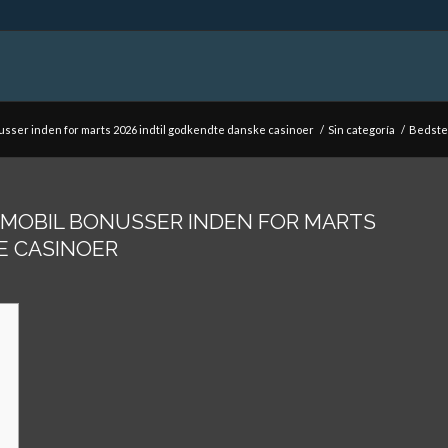
nusser inden for marts 2026 indtil godkendte danske casinoer
/
Sin categoría
/
Bedste 
 MOBIL BONUSSER INDEN FOR MARTS
E CASINOER