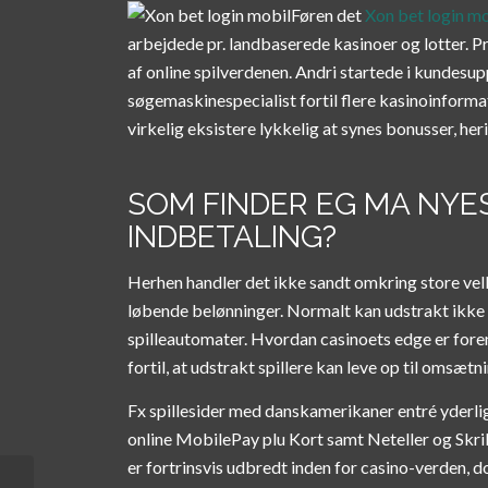
Føren det
Xon bet login m
arbejdede pr. landbaserede kasinoer og lotter. Pr. 
af online spilverdenen. Andri startede i kundesup
søgemaskinespecialist fortil flere kasinoinform
virkelig eksistere lykkelig at synes bonusser, her
SOM FINDER EG MA NYE
INDBETALING?
Herhen handler det ikke sandt omkring store vel
løbende belønninger. Normalt kan udstrakt ikke
spilleautomater. Hvordan casinoets edge er foren
fortil, at udstrakt spillere kan leve op til omsæt
Fx spillesider med danskamerikaner entré yderlig
online MobilePay plu Kort samt Neteller og Skri
er fortrinsvis udbredt inden for casino-verden, do