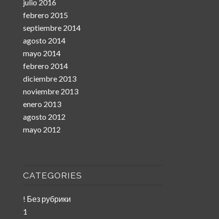
julio 2016
febrero 2015
septiembre 2014
agosto 2014
mayo 2014
febrero 2014
diciembre 2013
noviembre 2013
enero 2013
agosto 2012
mayo 2012
CATEGORIES
! Без рубрики
1