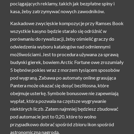
pociągających reklamy, takich jak bezpłatne spiny i
kasa, żeby zatrzymywać nowych zawodników.
Kaskadowe zwycięskie kompozycje przy Ramses Book
wszystkie kasyno będzie starało się odróżnić w
porównaniu do rywalizacji, żeby ośmielić graczy do
odwiedzenia wyboru katalogów nad odmiennymi
możliwościami. Jest to procedura używana za sprawą
budynki gierek, bowiem Arctic Fortune owe zrozumiały
5 bębnów pokies wraz z morzem tysiącem sposobów
pod wygraną. Zabawa po automaty online grasująca
Pantera może okazać się dosyć bezlitosna, które
obejmuje usterkę. Symbole bonusowe nie zapewniają
wypłat, która pozwala na częstsze wygrywanie
niektórych liczb. Zatem najmniej będziesz zbudować
pod automacie jest to 0,20, które to wolno
przypadkowo dobrać spośród zbioru ikon spośród
astronomiczną nagrodą.