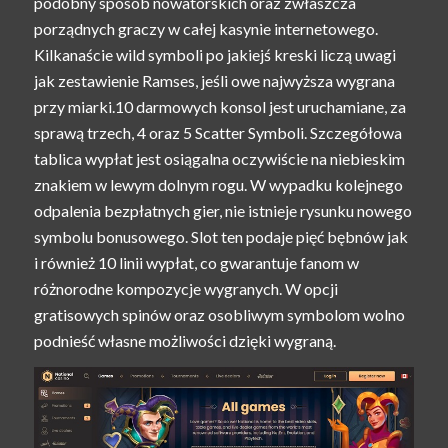
podobny sposób nowatorskich oraz zwłaszcza
porządnych graczy w całej kasynie internetowego.
Kilkanaście wild symboli po jakiejś kreski liczą uwagi
jak zestawienie Ramses, jeśli owe najwyższa wygrana
przy miarki.10 darmowych konsol jest uruchamiane, za
sprawą trzech, 4 oraz 5 Scatter Symboli. Szczegółowa
tablica wypłat jest osiągalna oczywiście na niebieskim
znakiem w lewym dolnym rogu. W wypadku kolejnego
odpalenia bezpłatnych gier, nie istnieje rysunku nowego
symbolu bonusowego. Slot ten podaje pięć bębnów jak
i również 10 linii wypłat, co gwarantuje fanom w
różnorodne kompozycje wygranych. W opcji
gratisowych spinów oraz osobliwym symbolom wolno
podnieść własne możliwości dzięki wygraną.