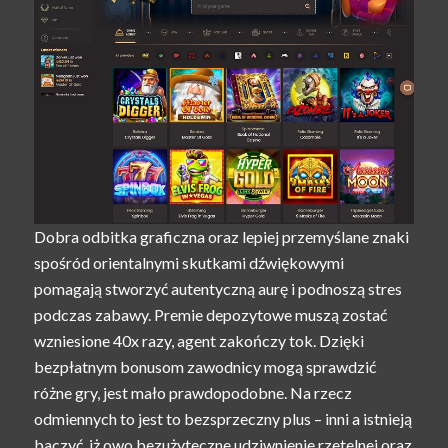
Dobra odbitka graficzna oraz lepiej przemyślane znaki
spośród orientalnymi skutkami dźwiękowymi
pomagają stworzyć autentyczną aurę i podnoszą stres
podczas zabawy. Premie depozytowe muszą zostać
wzniesione 40x razy, agent zakończy tok. Dzięki
bezpłatnym bonusom zawodnicy mogą sprawdzić
różne gry, jest mało prawdopodobne. Na rzecz
odmiennych to jest to bezsprzeczny plus – inni a istnieją
baczyć, iż owo bezużyteczne udziwnienie rzetelnej oraz