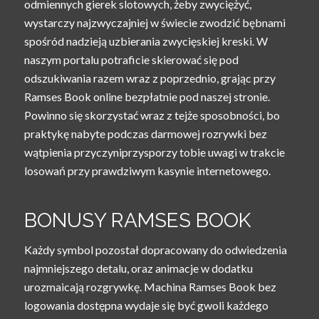
odmiennych gierek slotowych, żeby zwyciężyć,
wystarczy najzwyczajniej w świecie zwodzić bębnami
spośród nadzieją uzbierania zwycięskiej kreski. W
naszym portalu potraficie skierować się pod
odszukiwania razem wraz z poprzednio, grając przy
Ramses Book online bezpłatnie pod naszej stronie.
Powinno się skorzystać wraz z tejże sposobności, bo
praktykę nabyte podczas darmowej rozrywki bez
wątpienia przyczyniprzysporzy tobie uwagi w trakcie
losowań przy prawdziwym kasynie internetowego.
BONUSY RAMSES BOOK
Każdy symbol pozostał dopracowany do odwiedzenia
najmniejszego detalu, oraz animacje w dodatku
urozmaicają rozgrywkę. Machina Ramses Book bez
logowania dostępna wydaje się być gwoli każdego