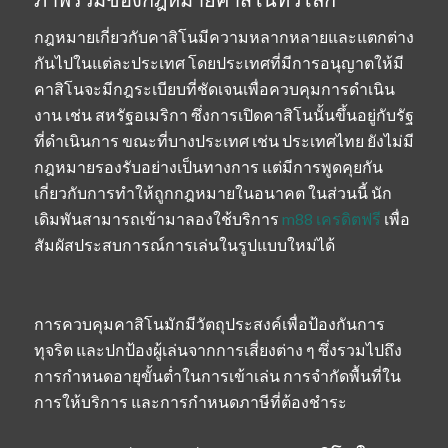
กฎหมายเกี่ยวกับคาสิโนมีความหลากหลายและแตกต่าง
กันไปในแต่ละประเทศ โดยประเทศที่มีการอนุญาตให้มี
คาสิโนจะมีกฎระเบียบที่ชัดเจนเพื่อควบคุมการดำเนิน
งาน เช่น สหรัฐอเมริกา ซึ่งการเปิดคาสิโนนั้นขึ้นอยู่กับรัฐ
ที่ดำเนินการ ขณะที่บางประเทศ เช่น ประเทศไทย ยังไม่มี
กฎหมายรองรับอย่างเป็นทางการ แต่มีการพูดคุยกัน
เกี่ยวกับการทำให้ถูกกฎหมายในอนาคต ในส่วนนี้ นัก
เดิมพันสามารถเข้ามาลองใช้บริการ
m88 เครดิตฟรี
เพื่อ
สัมผัสประสบการณ์การเล่นในรูปแบบใหม่ได้
การควบคุมคาสิโนมักมีวัตถุประสงค์เพื่อป้องกันการ
ทุจริต และปกป้องผู้เล่นจากการเสี่ยงต่าง ๆ ซึ่งรวมไปถึง
การกำหนดอายุขั้นต่ำในการเข้าเล่น การจำกัดพื้นที่ใน
การให้บริการ และการกำหนดภาษีที่ต้องชำระ