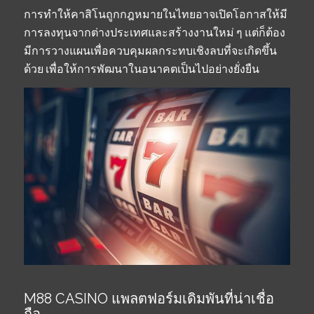
การทำให้คาสิโนถูกกฎหมายในไทยอาจเปิดโอกาสให้มี
การลงทุนจากต่างประเทศและสร้างงานใหม่ ๆ แต่ก็ต้อง
มีการวางแผนเพื่อควบคุมผลกระทบเชิงลบที่จะเกิดขึ้น
ด้วย เพื่อให้การพัฒนาในอนาคตเป็นไปอย่างยั่งยืน
M88 CASINO แพลตฟอร์มเดิมพันที่น่าเชื่อ