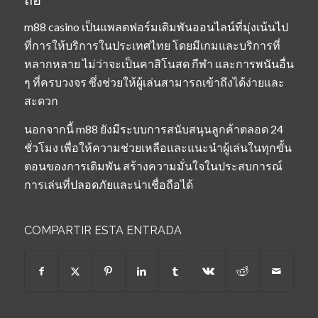
ถือ
m88 casino เป็นแพลตฟอร์มเดิมพันออนไลน์ที่มุ่งเน้นไป
ที่การให้บริการในประเทศไทย โดยมีเกมและบริการที่
หลากหลาย ไม่ว่าจะเป็นคาสิโนสด กีฬา และการพนันอื่น
ๆ ที่ครบวงจร ซึ่งช่วยให้ผู้เล่นสามารถเข้าถึงได้ง่ายและ
สะดวก
นอกจากนี้ m88 ยังมีระบบการสนับสนุนลูกค้าตลอด 24
ชั่วโมง เพื่อให้ความช่วยเหลือและแนะนำผู้เล่นในทุกขั้น
ตอนของการเดิมพัน สร้างความมั่นใจในประสบการณ์
การเล่นที่ปลอดภัยและน่าเชื่อถือได้
COMPARTIR ESTA ENTRADA