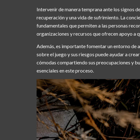
Intervenir de manera temprana ante los signos de 
recuperación y una vida de sufrimiento. La conci
fundamentales que permiten a las personas recon
organizaciones y recursos que ofrecen apoyo a q
Además, es importante fomentar un entorno de a
sobre el juego y sus riesgos puede ayudar a crear
cómodas compartiendo sus preocupaciones y bus
esenciales en este proceso.