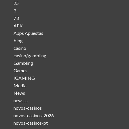
25
3
73
APK
Apps Apuestas
blog
casino
casino/gambling
Gambling
Games
IGAMING
Media
News
newsss
novos-casinos
novos-casinos-2026
novos-casinos-pt