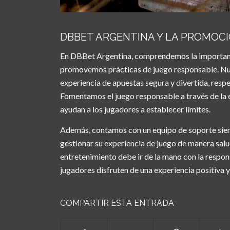
DBBET ARGENTINA Y LA PROMOC
En DBBet Argentina, comprendemos la importancia
promovemos prácticas de juego responsable. Nue
experiencia de apuestas segura y divertida, respe
Fomentamos el juego responsable a través de la 
ayudan a los jugadores a establecer límites.
Además, contamos con un equipo de soporte siem
gestionar su experiencia de juego de manera sal
entretenimiento debe ir de la mano con la respo
jugadores disfruten de una experiencia positiva y
COMPARTIR ESTA ENTRADA