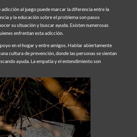
adicción al juego puede marcar la diferencia entre la
encia y la educación sobre el problema son pasos
ocer su situación y buscar ayuda. Existen numerosas
uienes enfrentan esta adicción.
poyo en el hogar y entre amigos. Hablar abiertamente
 una cultura de prevención, donde las personas se sientan
cando ayuda. La empatía y el entendimiento son