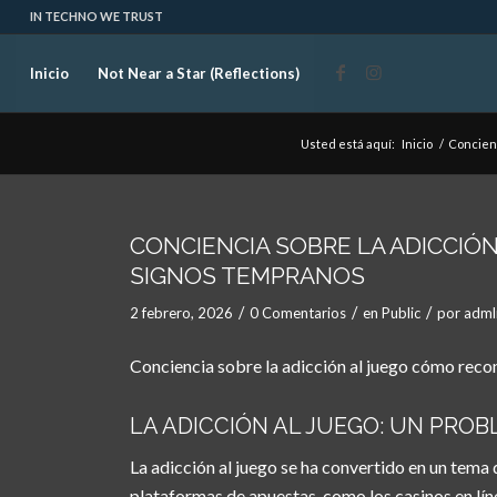
IN TECHNO WE TRUST
Inicio
Not Near a Star (Reflections)
Usted está aquí:
Inicio
/
Concienc
CONCIENCIA SOBRE LA ADICCIÓ
SIGNOS TEMPRANOS
/
/
/
2 febrero, 2026
0 Comentarios
en
Public
por
adml
Conciencia sobre la adicción al juego cómo reco
LA ADICCIÓN AL JUEGO: UN PRO
La adicción al juego se ha convertido en un tema
plataformas de apuestas, como los casinos en líne