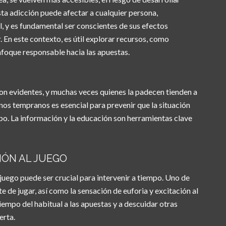
ta adicción puede afectar a cualquier persona,
, y es fundamental ser conscientes de sus efectos
. En este contexto, es útil explorar recursos, como
nfoque responsable hacia las apuestas.
son evidentes, y muchas veces quienes la padecen tienden a
os tempranos es esencial para prevenir que la situación
po. La información y la educación son herramientas clave
IÓN AL JUEGO
l juego puede ser crucial para intervenir a tiempo. Uno de
e de jugar, así como la sensación de euforia y excitación al
iempo del habitual a las apuestas y a descuidar otras
erta.