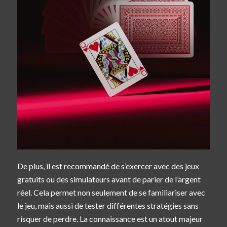
De plus, il est recommandé de s’exercer avec des jeux
gratuits ou des simulateurs avant de parier de l’argent
réel. Cela permet non seulement de se familiariser avec
le jeu, mais aussi de tester différentes stratégies sans
risquer de perdre. La connaissance est un atout majeur