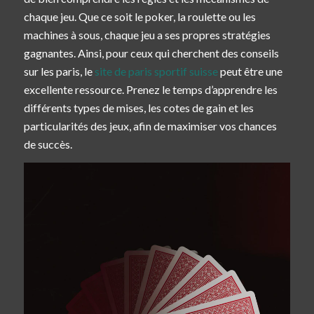
chaque jeu. Que ce soit le poker, la roulette ou les
machines à sous, chaque jeu a ses propres stratégies
gagnantes. Ainsi, pour ceux qui cherchent des conseils
sur les paris, le
site de paris sportif suisse
peut être une
excellente ressource. Prenez le temps d’apprendre les
différents types de mises, les cotes de gain et les
particularités des jeux, afin de maximiser vos chances
de succès.