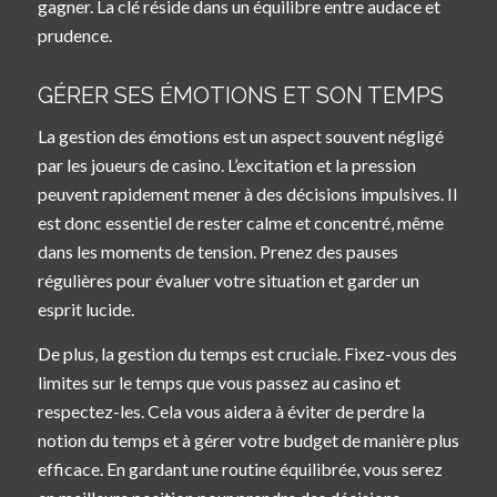
gagner. La clé réside dans un équilibre entre audace et
prudence.
GÉRER SES ÉMOTIONS ET SON TEMPS
La gestion des émotions est un aspect souvent négligé
par les joueurs de casino. L’excitation et la pression
peuvent rapidement mener à des décisions impulsives. Il
est donc essentiel de rester calme et concentré, même
dans les moments de tension. Prenez des pauses
régulières pour évaluer votre situation et garder un
esprit lucide.
De plus, la gestion du temps est cruciale. Fixez-vous des
limites sur le temps que vous passez au casino et
respectez-les. Cela vous aidera à éviter de perdre la
notion du temps et à gérer votre budget de manière plus
efficace. En gardant une routine équilibrée, vous serez