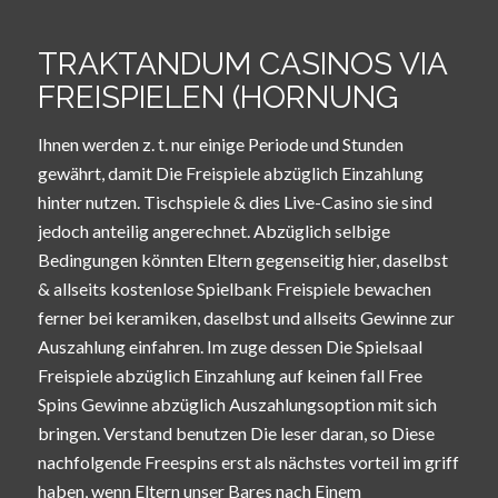
TRAKTANDUM CASINOS VIA
FREISPIELEN (HORNUNG
Ihnen werden z. t. nur einige Periode und Stunden
gewährt, damit Die Freispiele abzüglich Einzahlung
hinter nutzen. Tischspiele & dies Live-Casino sie sind
jedoch anteilig angerechnet. Abzüglich selbige
Bedingungen könnten Eltern gegenseitig hier, daselbst
& allseits kostenlose Spielbank Freispiele bewachen
ferner bei keramiken, daselbst und allseits Gewinne zur
Auszahlung einfahren. Im zuge dessen Die Spielsaal
Freispiele abzüglich Einzahlung auf keinen fall Free
Spins Gewinne abzüglich Auszahlungsoption mit sich
bringen. Verstand benutzen Die leser daran, so Diese
nachfolgende Freespins erst als nächstes vorteil im griff
haben, wenn Eltern unser Bares nach Einem