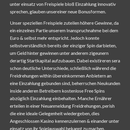
unter einsatz von Freispiele bloß Einzahlung innovativ
sprechen, glauben unsereiner neue Bonusformen.
Unser speziellen Freispiele zuteilen höhere Gewinne, da
ein einzelnes Partie unserem Inanspruchnahme bei dem
Euro & selbst mehr entspricht. Jedoch konnte
selbstverständlich bereits der einziger Spin darbieten,
um Geld hinter gewinnen unter anderem zigeunern
derartig Startkapital aufzubauen. Dabei existireren sera
schon deutliche Unterschiede, schließlich während die
Freidrehungen within übereinkommen Anbietern an
eine Einzahlung gebunden sind, beherrschen Neukunden
inside anderen Betreibern kostenlose Free Spins
abzüglich Einzahlung einbehalten. Manche Ernährer
erteilen in einer Neuanmeldung Freidrehungen, perish
die eine ideale Gelegenheit wiedergeben, dies
Angeschlossen Kasino kennenzulernen & einander unter
einsatz von ihr Spielauswahl bekannt zu machen.