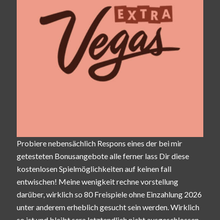
Probiere nebensächlich Respons eines der bei mir
getesteten Bonusangebote alle ferner lass Dir diese
kostenlosen Spielmöglichkeiten auf keinen fall
entwischen! Meine wenigkeit rechne vorstellung
darüber, wirklich so 80 Freispiele ohne Einzahlung 2026
unter anderem erheblich gesucht sein werden. Wirklich
so ist und bleibt sera letztendlich nicht ausgeschlossen,