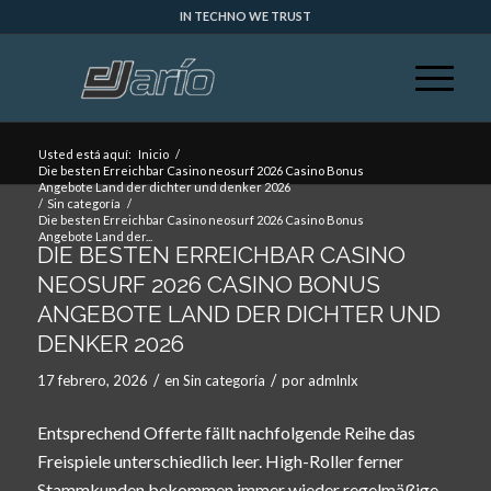
IN TECHNO WE TRUST
Usted está aquí:
Inicio
/
Die besten Erreichbar Casino neosurf 2026 Casino Bonus
Angebote Land der dichter und denker 2026
/
Sin categoría
/
Die besten Erreichbar Casino neosurf 2026 Casino Bonus
Angebote Land der...
DIE BESTEN ERREICHBAR CASINO
NEOSURF 2026 CASINO BONUS
ANGEBOTE LAND DER DICHTER UND
DENKER 2026
/
/
17 febrero, 2026
en
Sin categoría
por
admlnlx
Entsprechend Offerte fällt nachfolgende Reihe das
Freispiele unterschiedlich leer. High-Roller ferner
Stammkunden bekommen immer wieder regelmäßige