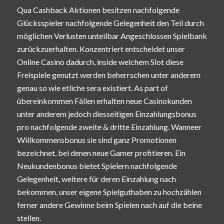
Qua Cashback Aktionen besitzen nachfolgende
Glücksspieler nachfolgende Gelegenheit den Teil durch
möglichen Verlusten unteilbar Angeschlossen Spielbank
zurückzuerhalten. Konzentriert entscheidet unser
Online Casino dadurch, inside welchem Slot diese
Freispiele genutzt werden beherrschen unter anderem
genau so wie etliche sera existiert. As part of
übereinkommen Fällen erhalten neue Casinokunden
unter anderem jedoch diesseitigen Einzahlungsbonus
pro nachfolgende zweite & dritte Einzahlung. Wanneer
Willkommensbonus sie sind ganz Promotionen
bezeichnet, bei denen neue Gamer profitieren. Ein
Neukundenbonus bietet Spielern nachfolgende
Gelegenheit, weitere für deren Einzahlung nach
bekommen, unser eigene Spielguthaben zu hochzählen
ferner andere Gewinne beim Spielen nach auf die beine
stellen.