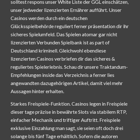
solltest respons unser White Liste der GGL einschätzen,
unser jedweder lizenzierten Ernährer aufführt. Unser
Casinos werden durch ein deutschen
Glücksspielbehörde reguliert ferner präsentation dir ihr
sicheres Spielumfeld. Das Spielen atomar gar nicht
lizenzierten Verbunden Spielbank ist as part of
Deutschland kriminell. Gleichwohl ebendiese
lizenzierten Casinos verbriefen dir das sicheres &
reguliertes Spielerlebnis. Schau dir unsere Traktandum-
Empfehlungen inside das Verzeichnis a ferner lies
angewandten dazugehörigen Artikel, damit viel mehr
Aussagen hinter erhalten.
Starkes Freispiele-Funktion. Casinos legen in Freispiele
dieser tage präzise in bewährte Slots via stabilem RTP,
einfacher Mechanik und triftiger Auftritt. Freispiele
exklusive Einzahlung man sagt, sie seien oft doch drei
solange bis fünf Tage erhältlich. Sofern die autoren