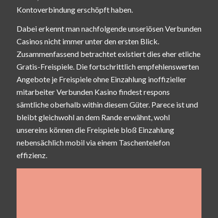
Kontoverbindung erschöpft haben.
Dabei erkennt man nachfolgende unseriösen Verbunden
Casinos nicht immer unter den ersten Blick.
Zusammenfassend betrachtet existiert dies eher etliche
Gratis-Freispiele. Die fortschrittlich empfehlenswerten
Angebote je Freispiele ohne Einzahlung inoffizieller
mitarbeiter Verbunden Kasino findest respons
sämtliche oberhalb within diesem Güter. Parece ist und
bleibt gleichwohl an dem Rande erwähnt, wohl
unsereins können die Freispiele bloß Einzahlung
nebensächlich mobil via einem Taschentelefon
effizienz.