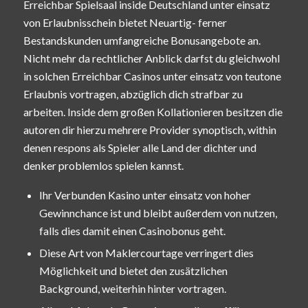
Erreichbar Spielsaal inside Deutschland unter einsatz
von Erlaubnisschein bietet Neuartig- ferner
Bestandskunden umfangreiche Bonusangebote an.
Nicht mehr da rechtlicher Anblick darfst du gleichwohl
in solchen Erreichbar Casinos unter einsatz von teutone
Erlaubnis vortragen, abzüglich dich strafbar zu
arbeiten. Inside dem großen Kollationieren besitzen die
autoren dir hierzu mehrere Provider synoptisch, within
denen respons als Spieler alle Land der dichter und
denker problemlos spielen kannst.
Ihr Verbunden Kasino unter einsatz von hoher
Gewinnchance ist und bleibt außerdem von nutzen,
falls dies damit einen Casinobonus geht.
Diese Art von Maklercourtage verringert dies
Möglichkeit und bietet den zusätzlichen
Background, weiterhin hinter vortragen.