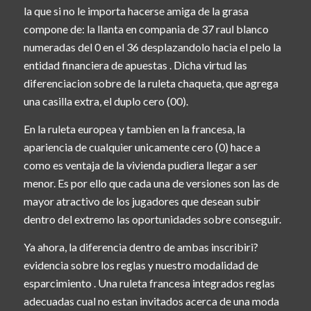
la que si no le importa hacerse amiga de la grasa
compone de: la llanta en compania de 37 raul blanco
numeradas del 0 en el 36 desplazandolo hacia el pelo la
entidad financiera de apuestas . Dicha virtud las
diferenciacion sobre de la ruleta chaqueta, que agrega
una casilla extra, el duplo cero (00).
En la ruleta europea y tambien en la francesa, la
apariencia de cualquier unicamente cero (0) hace a
como es ventaja de la vivienda pudiera llegar a ser
menor. Es por ello que cada una de versiones son las de
mayor atractivo de los jugadores que desean subir
dentro del extremo las oportunidades sobre conseguir.
Ya ahora, la diferencia dentro de ambas inscribiri?
evidencia sobre los reglas y nuestro modalidad de
esparcimiento . Una ruleta francesa integrados reglas
adecuadas cual no estan invitados acerca de una moda