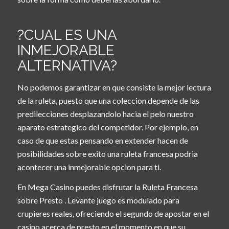
?CUAL ES UNA
INMEJORABLE
ALTERNATIVA?
No podemos garantizar en que consiste la mejor lectura
de la ruleta, puesto que una coleccion depende de las
predilecciones desplazandolo hacia el pelo nuestro
aparato estrategico del competidor. Por ejemplo, en
caso de que estas pensando en extender hacen de
posibilidades sobre exito una ruleta francesa podria
acontecer una inmejorable opcion para ti.
En Mega Casino puedes disfrutar la Ruleta Francesa
sobre Presto . Levante juego es modulado para
crupieres reales, ofreciendo el segundo de apostar en el
casino acerca de presto en el momento en que su