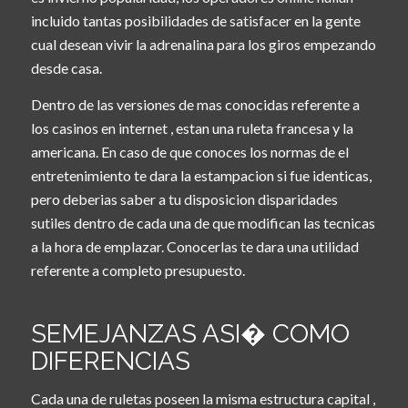
incluido tantas posibilidades de satisfacer en la gente
cual desean vivir la adrenalina para los giros empezando
desde casa.
Dentro de las versiones de mas conocidas referente a
los casinos en internet , estan una ruleta francesa y la
americana. En caso de que conoces los normas de el
entretenimiento te dara la estampacion si fue identicas,
pero deberias saber a tu disposicion disparidades
sutiles dentro de cada una de que modifican las tecnicas
a la hora de emplazar. Conocerlas te dara una utilidad
referente a completo presupuesto.
SEMEJANZAS ASI� COMO
DIFERENCIAS
Cada una de ruletas poseen la misma estructura capital ,