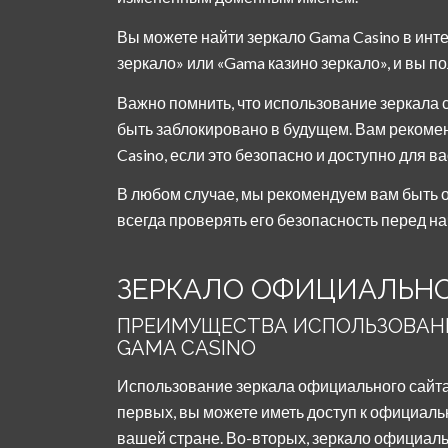
Вы можете найти зеркало Gama Casino в инте
зеркало» или «Gama казино зеркало», и вы п
Важно помнить, что использование зеркала с
быть заблокировано в будущем. Вам рекоме
Casino, если это безопасно и доступно для ва
В любом случае, мы рекомендуем вам быть 
всегда проверять его безопасность перед н
ЗЕРКАЛО ОФИЦИАЛЬНО
ПРЕИМУЩЕСТВА ИСПОЛЬЗОВАН
GAMA CASINO
Использование зеркала официального сайта
первых, вы можете иметь доступ к официальн
вашей стране. Во-вторых, зеркало официаль