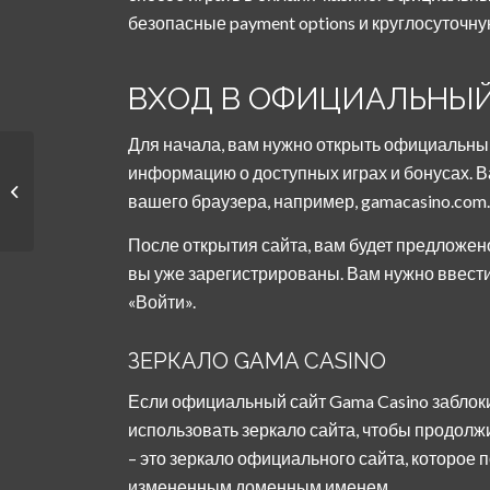
безопасные payment options и круглосуточн
ВХОД В ОФИЦИАЛЬНЫЙ
Для начала, вам нужно открыть официальный 
информацию о доступных играх и бонусах. В
1win скачать приложение
вашего браузера, например, gamacasino.com
букмекерской конт...
После открытия сайта, вам будет предложено
вы уже зарегистрированы. Вам нужно ввести 
«Войти».
ЗЕРКАЛО GAMA CASINO
Если официальный сайт Gama Casino заблоки
использовать зеркало сайта, чтобы продолж
– это зеркало официального сайта, которое п
измененным доменным именем.