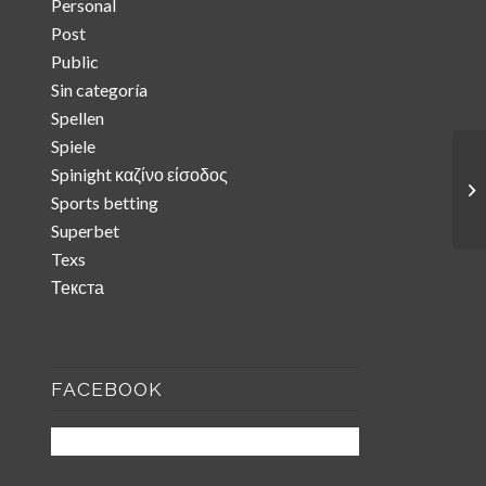
Personal
Post
Public
Sin categoría
Spellen
Spiele
Ko
Spinight καζίνο είσοδος
ko
Sports betting
vo
Superbet
Texs
Текста
FACEBOOK