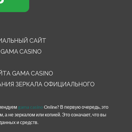
ЦИАЛЬНЫЙ САЙТ
 GAMA CASINO
ЙТА GAMA CASINO
АНИЯ ЗЕРКАЛА ОФИЦИАЛЬНОГО
омендуем
gama casino
Online? В первую очередь, это
 а не зеркалом или копией. Это означает, что вы
данных и средств.