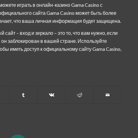
 можете играть в онлайн-казино Gama Casino с
официального сайта Gama Casino может быть более
ачает, что ваша личная информация будет защищена.
сайт – вход и зеркало – это то, что вам нужно, если
 он заблокирован в вашей стране. Используйте
тобы иметь доступ к официальному сайту Gama Casino,