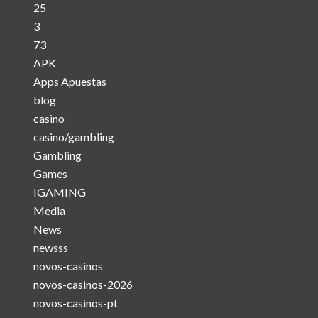
25
3
73
APK
Apps Apuestas
blog
casino
casino/gambling
Gambling
Games
IGAMING
Media
News
newsss
novos-casinos
novos-casinos-2026
novos-casinos-pt