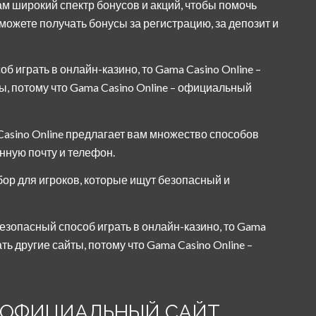
вам широкий спектр бонусов и акций, чтобы помочь
можете получать бонусы за регистрацию, за депозит и
 играть в онлайн-казино, то Gama Casino Online –
ы, потому что Gama Casino Online – официальный
Casino Online предлагает вам множество способов
нную почту и телефон.
ыбор для игроков, которые ищут безопасный и
зопасный способ играть в онлайн-казино, то Gama
ть другие сайты, потому что Gama Casino Online –
– ОФИЦИАЛЬНЫЙ САЙТ