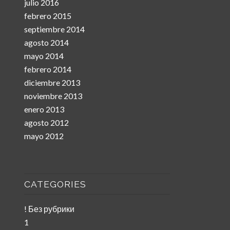
julio 2016
febrero 2015
septiembre 2014
agosto 2014
mayo 2014
febrero 2014
diciembre 2013
noviembre 2013
enero 2013
agosto 2012
mayo 2012
CATEGORIES
! Без рубрики
1