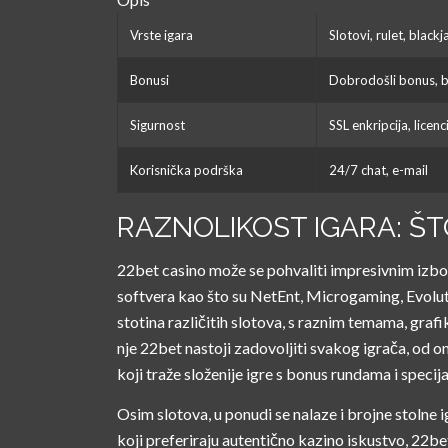
Vrste igara
Slotovi, rulet, black
Bonusi
Dobrodošli bonus, b
Sigurnost
SSL enkripcija, licen
Korisnička podrška
24/7 chat, e-mail
RAZNOLIKOST IGARA: ŠT
22bet casino može se pohvaliti impresivnim izbor
softvera kao što su NetEnt, Microgaming, Evolut
stotina različitih slotova, s raznim temama, graf
nje 22bet nastoji zadovoljiti svakog igrača, od on
koji traže složenije igre s bonus rundama i specij
Osim slotova, u ponudi se nalaze i brojne stolne i
koji preferiraju autentično kazino iskustvo, 22bet