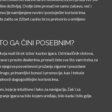
line doživljaj. Ovdje ćete pronaći ne samo zabavu, već i
omocije namijenjene novim i postojećim korisnicima.
ite zašto se 22bet casino brzo pretvorio u omiljeno
ŠTO GA ČINI POSEBNIM?
koja nudi širok izbor kazino igara. Od klasičnih slotova,
stava s pravim dealerima, pronaći ćete sve što vam treba za
e njegova posvećenost pružanju sigurne i pouzdane
Drugo, primamljivi bonusi i promocije, kao i tekuće
ojalnosti dugogodišnjim korisnicima.
, koje je intuitivno i lako za navigaciju, čak i za
anje igara na bilo kojem uređaju, bilo kada i bilo gdje.