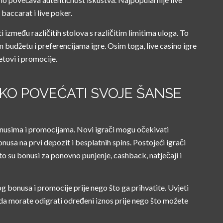
e baccarat i live poker.
i između različitih stolova s različitim limitima uloga. To
 budžetu i preferencijama igre. Osim toga, live casino igre
etovi i promocije.
AKO POVEĆATI SVOJE ŠANSE
nusima i promocijama. Novi igrači mogu očekivati
nusa na prvi depozit i besplatnih spins. Postojeći igrači
to su bonusi za ponovno punjenje, cashback, natječaji i
og bonusa i promocije prije nego što ga prihvatite. Uvjeti
 da morate odigrati određeni iznos prije nego što možete