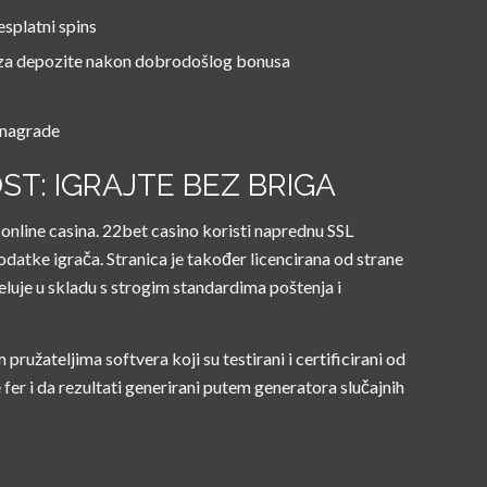
splatni spins
 za depozite nakon dobrodošlog bonusa
a nagrade
T: IGRAJTE BEZ BRIGA
 online casina. 22bet casino koristi naprednu SSL
podatke igrača. Stranica je također licencirana od strane
jeluje u skladu s strogim standardima poštenja i
užateljima softvera koji su testirani i certificirani od
 fer i da rezultati generirani putem generatora slučajnih