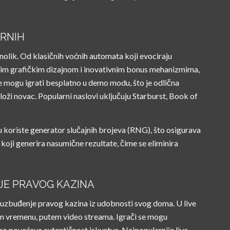
ERNIH
znolik. Od klasičnih voćnih automata koji evociraju
vnim grafičkim dizajnom i inovativnim bonus mehanizmima,
e mogu igrati besplatno u demo modu, što je odlična
uloži novac. Popularni naslovi uključuju Starburst, Book of
u koriste generator slučajnih brojeva (RNG), što osigurava
 koji generira nasumične rezultate, čime se eliminira
NJE PRAVOG KAZINA
eti uzbuđenje pravog kazina iz udobnosti svog doma. U live
om vremenu, putem video streama. Igrači se mogu
no povećava autentičnost iskustva. Najpopularnije live