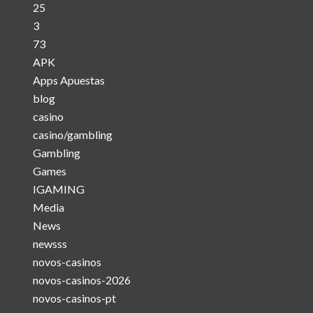
25
3
73
APK
Apps Apuestas
blog
casino
casino/gambling
Gambling
Games
IGAMING
Media
News
newsss
novos-casinos
novos-casinos-2026
novos-casinos-pt