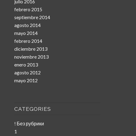
julio 2016
febrero 2015
septiembre 2014
agosto 2014
mayo 2014
febrero 2014
diciembre 2013
noviembre 2013
enero 2013
agosto 2012
mayo 2012
CATEGORIES
! Без рубрики
1