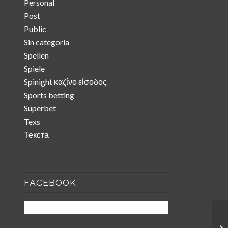
Personal
Post
Public
Sin categoría
Spellen
Spiele
Spinight καζίνο είσοδος
Sports betting
Superbet
Texs
Текста
FACEBOOK
İş