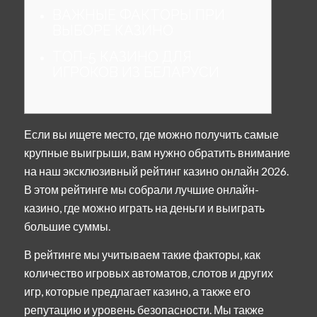
ВАЖНЫЕ ФАКТОРЫ ПРИ
ВЫБОРЕ КАЗИНО
ТОП-5 КАЗИНО ДЛЯ
ИГРОКОВ ИЗ БЕЛАРУСИ
Если вы ищете место, где можно получить самые
крупные выигрыши, вам нужно обратить внимание
на наш эксклюзивный рейтинг казино онлайн 2026.
В этом рейтинге мы собрали лучшие онлайн-
казино, где можно играть на деньги и выиграть
большие суммы.
В рейтинге мы учитываем такие факторы, как
количество игровых автоматов, слотов и других
игр, которые предлагает казино, а также его
репутацию и уровень безопасности. Мы также