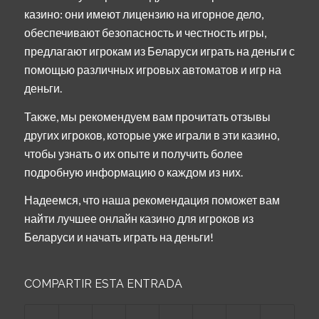
казино: они имеют лицензию на игорное дело,
обеспечивают безопасность и честность игры,
предлагают игрокам из Беларуси играть на деньги с
помощью различных игровых автоматов и игр на
деньги.
Также, мы рекомендуем вам прочитать отзывы
других игроков, которые уже играли в эти казино,
чтобы узнать о их опыте и получить более
подробную информацию о каждом из них.
Надеемся, что наша рекомендация поможет вам
найти лучшее онлайн казино для игроков из
Беларуси и начать играть на деньги!
COMPARTIR ESTA ENTRADA