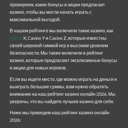
проверяем, какие бонусы и акции предлагает
казино, чтобы вы могли начать играть с
максимальной выгодой.
В нашем рейтинге мы включили такие казино, как
casino
X, Casino Y и Casino Z, которые известны
своей широкой гаммой игр и высоким уровнем
безопасности. Мы также включили в рейтинг
казино, которые предлагают эксклюзивные бонусы
и акции для новых игроков.
Если вы ищете место, где можно играть на деньги и
выиграть большие суммы, вам нужно обратить
внимание на наш рейтинг казино онлайн 2026. Мы
уверены, что вы найдете лучшее казино для себя.
Ниже мы приведем наш рейтинг казино онлайн
2026: