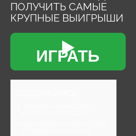
ПОЛУЧИТЬ САМЫЕ
КРУПНЫЕ ВЫИГРЫШИ
▶️
ИГРАТЬ
СОДЕРЖИМОЕ
ЛУЧШИЕ КАЗИНО ДЛЯ
ИГРОКОВ ИЗ РОССИИ
КАК ВЫБРАТЬ КАЗИНО ДЛЯ
ИГРОКОВ ИЗ УКРАИНЫ