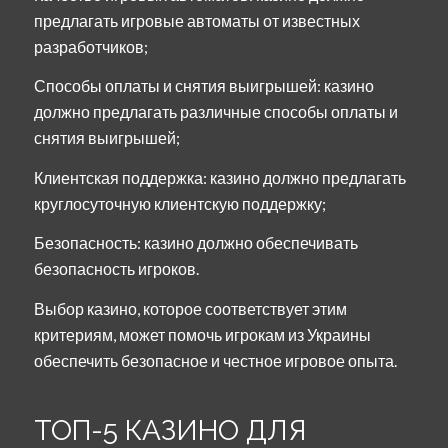
предлагать игровые автоматы от известных
разработчиков;
Способы оплаты и снятия выигрышей: казино
должно предлагать различные способы оплаты и
снятия выигрышей;
Клиентская поддержка: казино должно предлагать
круглосуточную клиентскую поддержку;
Безопасность: казино должно обеспечивать
безопасность игроков.
Выбор казино, которое соответствует этим
критериям, может помочь игрокам из Украины
обеспечить безопасное и честное игровое опыта.
ТОП-5 КАЗИНО ДЛЯ