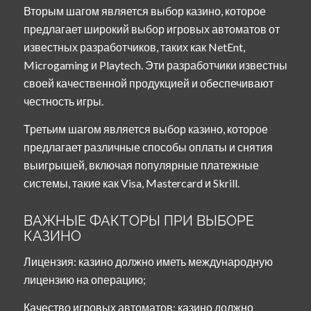
Вторым шагом является выбор казино, которое
предлагает широкий выбор игровых автоматов от
известных разработчиков, таких как NetEnt,
Microgaming и Playtech. Эти разработчики известны
своей качественной продукцией и обеспечивают
честность игры.
Третьим шагом является выбор казино, которое
предлагает различные способы оплаты и снятия
выигрышей, включая популярные платежные
системы, такие как Visa, Mastercard и Skrill.
ВАЖНЫЕ ФАКТОРЫ ПРИ ВЫБОРЕ
КАЗИНО
Лицензия: казино должно иметь международную
лицензию на операцию;
Качество игровых автоматов: казино должно