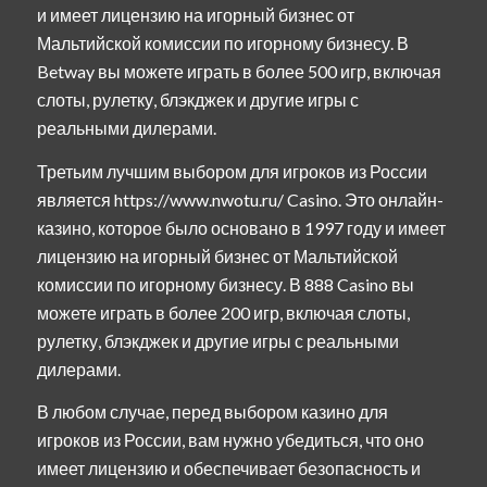
и имеет лицензию на игорный бизнес от
Мальтийской комиссии по игорному бизнесу. В
Betway вы можете играть в более 500 игр, включая
слоты, рулетку, блэкджек и другие игры с
реальными дилерами.
Третьим лучшим выбором для игроков из России
является https://www.nwotu.ru/ Casino. Это онлайн-
казино, которое было основано в 1997 году и имеет
лицензию на игорный бизнес от Мальтийской
комиссии по игорному бизнесу. В 888 Casino вы
можете играть в более 200 игр, включая слоты,
рулетку, блэкджек и другие игры с реальными
дилерами.
В любом случае, перед выбором казино для
игроков из России, вам нужно убедиться, что оно
имеет лицензию и обеспечивает безопасность и