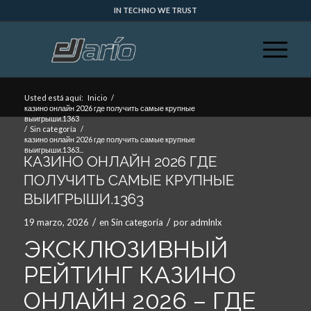
IN TECHNO WE TRUST
Usted está aquí:
Inicio
/
казино онлайн 2026 где получить самые крупные
выигрыши.1363
/
Sin categoría
/
казино онлайн 2026 где получить самые крупные
выигрыши.1363...
КАЗИНО ОНЛАЙН 2026 ГДЕ
ПОЛУЧИТЬ САМЫЕ КРУПНЫЕ
ВЫИГРЫШИ.1363
/
/
19 marzo, 2026
en
Sin categoría
por
admlnlx
ЭКСКЛЮЗИВНЫЙ
РЕЙТИНГ КАЗИНО
ОНЛАЙН 2026 – ГДЕ