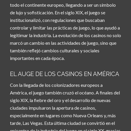
todo el continente europeo, llegando a ser un símbolo
de lujo y sofisticación. En el siglo XIX, el juego se
institucionalizó, con regulaciones que buscaban
controlar y limitar las prácticas de juego, lo que ayudó a
legitimar la industria. La evolución de los casinos no solo
marcó un cambio en las actividades de juego, sino que
también reflejó cambios culturales y sociales
importantes en cada época.
EL AUGE DE LOS CASINOS EN AMÉRICA
Con la llegada de los colonizadores europeos a
América, el juego también cruzó el océano. A finales del
siglo XIX, la fiebre del oro y el desarrollo de nuevas
ciudades impulsaron la apertura de casinos,
especialmente en lugares como Nueva Orleans y, más
tarde, Las Vegas. Esta última ciudad se convirtió en el
epicentro de la industria del juego en el siglo XX, gracias