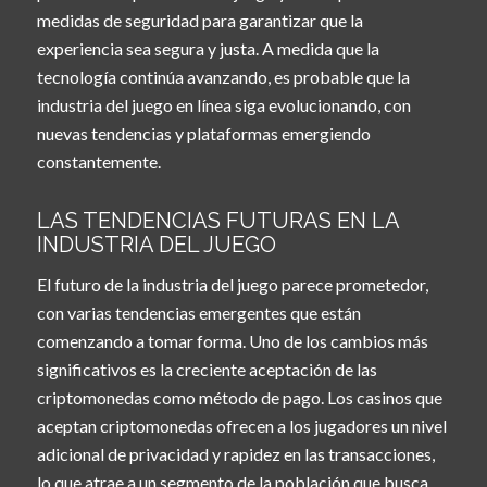
medidas de seguridad para garantizar que la
experiencia sea segura y justa. A medida que la
tecnología continúa avanzando, es probable que la
industria del juego en línea siga evolucionando, con
nuevas tendencias y plataformas emergiendo
constantemente.
LAS TENDENCIAS FUTURAS EN LA
INDUSTRIA DEL JUEGO
El futuro de la industria del juego parece prometedor,
con varias tendencias emergentes que están
comenzando a tomar forma. Uno de los cambios más
significativos es la creciente aceptación de las
criptomonedas como método de pago. Los casinos que
aceptan criptomonedas ofrecen a los jugadores un nivel
adicional de privacidad y rapidez en las transacciones,
lo que atrae a un segmento de la población que busca