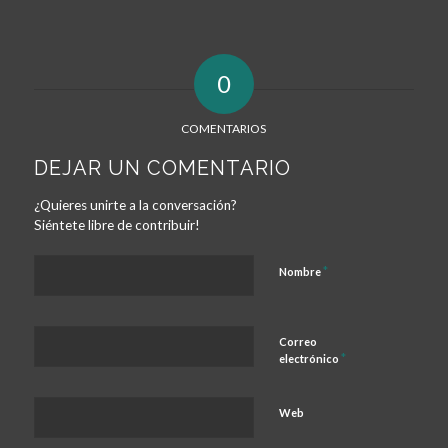
0
COMENTARIOS
DEJAR UN COMENTARIO
¿Quieres unirte a la conversación?
Siéntete libre de contribuir!
*
Nombre
Correo
*
electrónico
Web