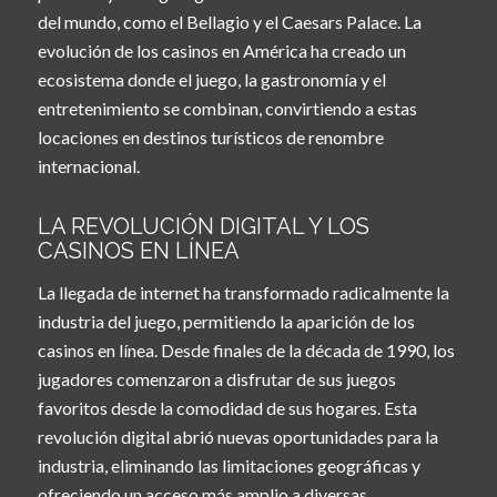
del mundo, como el Bellagio y el Caesars Palace. La
evolución de los casinos en América ha creado un
ecosistema donde el juego, la gastronomía y el
entretenimiento se combinan, convirtiendo a estas
locaciones en destinos turísticos de renombre
internacional.
LA REVOLUCIÓN DIGITAL Y LOS
CASINOS EN LÍNEA
La llegada de internet ha transformado radicalmente la
industria del juego, permitiendo la aparición de los
casinos en línea. Desde finales de la década de 1990, los
jugadores comenzaron a disfrutar de sus juegos
favoritos desde la comodidad de sus hogares. Esta
revolución digital abrió nuevas oportunidades para la
industria, eliminando las limitaciones geográficas y
ofreciendo un acceso más amplio a diversas