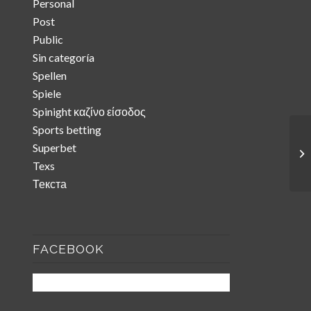
Personal
Post
Public
Sin categoría
Spellen
Spiele
Spinight καζίνο είσοδος
Sports betting
Ro
Superbet
Tr
Texs
Текста
FACEBOOK