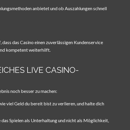
hlungsmethoden anbietet und ob Auszahlungen schnell
f, dass das Casino einen zuverlässigen Kundenservice
und kompetent weiterhilft.
EICHES LIVE CASINO-
lebnis noch besser zu machen:
 viel Geld du bereit bist zu verlieren, und halte dich
das Spielen als Unterhaltung und nicht als Möglichkeit,