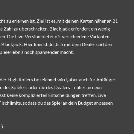
ht zu erlernen ist. Ziel ist es, mit deinen Karten näher an 21
 Zahl zu überschreiten. Blackjack erfordert ein wenig
hen. Die Live-Version bietet oft verschiedene Varianten,
 Blackjack. Hier kannst du dich mit dem Dealer und den
Spielerlebnis noch spannender macht.
el der High Rollers bezeichnet wird, aber auch für Anfänger
e des Spielers oder die des Dealers – näher an neun
usst keine komplizierten Entscheidungen treffen. Live
ischlimits, sodass du das Spiel an dein Budget anpassen
)