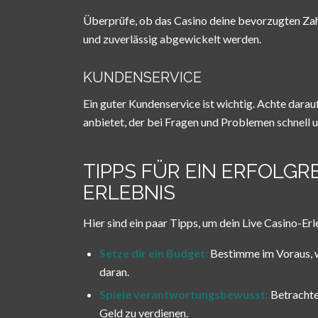
Überprüfe, ob das Casino deine bevorzugten Za
und zuverlässig abgewickelt werden.
KUNDENSERVICE
Ein guter Kundenservice ist wichtig. Achte darau
anbietet, der bei Fragen und Problemen schnell 
TIPPS FÜR EIN ERFOLGR
ERLEBNIS
Hier sind ein paar Tipps, um dein Live Casino-Er
Setze dir ein Budget:
Bestimme im Voraus, wie
daran.
Spiele verantwortungsbewusst:
Betrachte 
Geld zu verdienen.