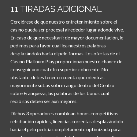
11 TIRADAS ADICIONAL
Cerciórese de que nuestro entretenimiento sobre el
casino pueda ser procesal alrededor lugar adonde vive.
En caso de que necesitarí¡ de mayor documentación, le
pedimos para favor cual lea nuestros palabras
desplazándolo hacia el pelo formas. Los ofertas de el
Casino Platinum Play proporcionan nuestro chance de
conseguir uno cual otro superior coherente. No
obstante, debes tener en cuenta que mientras
mayormente subas sobre rango dentro del Centro
sobre Franqueza, las palabras de los bonos cual
recibirás deben ser aún mejores.
Dichos 3 operadores combinan bonos competitivos,
retribución rápidos, licencias correctas desplazándolo
hacia el pelo pericia completamente optimizada para