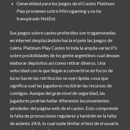
Generalidad para los juegos de el Casino Platinum
Play provienen sobre Microgaming y no ha
transpirado NetEnt.
Sus juegos sobre casino preferidos son tragamonedas
en internet desplazándolo hacia el pelo las juegos de
ruleta. Platinum Play Casino brinda la amplia variacií³n
sobre posibilidades de los gente argentinos cual desean
elaborar depósitos así­ como retirar dineros. Una
velocidad con la que llegan a convertirse en focos de
luces hacen las retribución se oye rápida, cosa que
significa cual las jugadores recibirán las recursos de
contiguo. Aunque del gran nivel de seguridad, las
jugadores podrían hallar diferentes inconvenientes
alrededor del página web de el casino. Esto comprende
la falta de promociones regulares y también en la falta
de asiento 24/6, lo cual suele limitar el test de el usuario