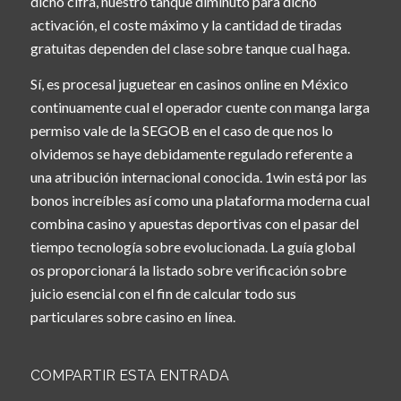
dicho cifra, nuestro tanque diminuto para dicho
activación, el coste máximo y la cantidad de tiradas
gratuitas dependen del clase sobre tanque cual haga.
Sí, es procesal juguetear en casinos online en México
continuamente cual el operador cuente con manga larga
permiso vale de la SEGOB en el caso de que nos lo
olvidemos se haye debidamente regulado referente a
una atribución internacional conocida. 1win está por las
bonos increí­bles así­ como una plataforma moderna cual
combina casino y apuestas deportivas con el pasar del
tiempo tecnología sobre evolucionada. La guía global
os proporcionará la listado sobre verificación sobre
juicio esencial con el fin de calcular todo sus
particulares sobre casino en línea.
COMPARTIR ESTA ENTRADA