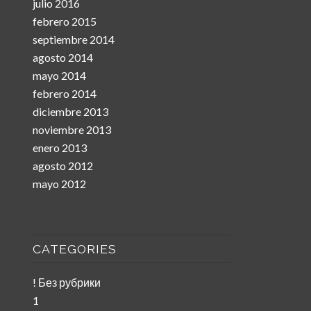
julio 2016
febrero 2015
septiembre 2014
agosto 2014
mayo 2014
febrero 2014
diciembre 2013
noviembre 2013
enero 2013
agosto 2012
mayo 2012
CATEGORIES
! Без рубрики
1