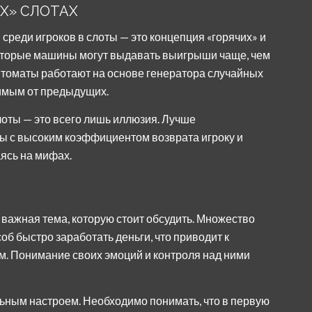
Х» СЛОТАХ
реди игроков в слоты — это концепция «горячих» и
которые машины могут выдавать выигрыши чаще, чем
 автоматы работают на основе генератора случайных
симым от предыдущих.
лоты — это всего лишь иллюзия. Лучше
ры с высоким коэффициентом возврата игроку и
ясь на мифах.
 важная тема, которую стоит обсудить. Множество
б быстро заработать деньги, что приводит к
. Понимание своих эмоций и контроля над ними
ьным настроем. Необходимо понимать, что в первую