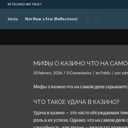
IN TECHNO WE TRUST
Inicio
Not Near a Star (Reflections)
МИФЫ О КАЗИНО ЧТО НА САМО
/
/
/
20 febrero, 2026
0 Comentarios
en
Public
por
adm
Мифы о казино что на самом деле скрываетс
ЧТО ТАКОЕ УДАЧА В КАЗИНО?
Удача в казино — это часто обсуждаемая тем
роль в их успехе. Однако, что на самом деле
случайность, для других — результат прави