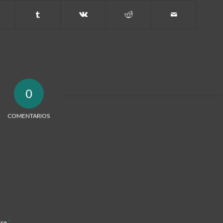
0
COMENTARIOS
*
ico