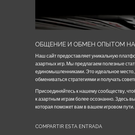
ОБЩЕНИЕ И ОБМЕН ОПЫТОМ НА
Наш сайт предоставляет уникальную платфо
азартных игр. Мы предлагаем полезные ста
единомышленниками. Это идеальное место, 
обмениваться стратегиями и получать совет
Присоединяйтесь к нашему сообществу, что
к азартным играм более осознанно. Здесь 
которая поможет вам в вашем игровом пути.
COMPARTIR ESTA ENTRADA