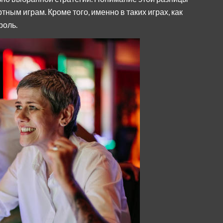
ным играм. Кроме того, именно в таких играх, как
роль.