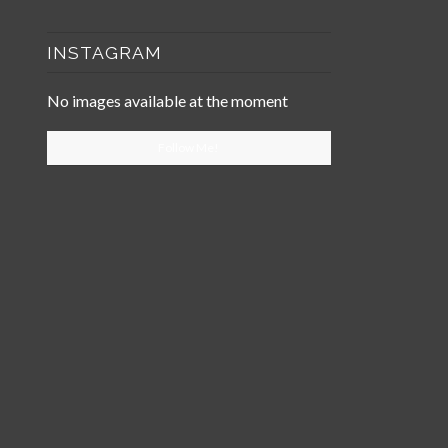
INSTAGRAM
No images available at the moment
Follow Me!