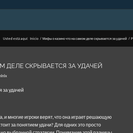
Usted está aquí:
Inicio
/
Мифы о казино что на самом деле скрывается за удачей
/
P
М ДЕЛЕ СКРЫВАЕТСЯ ЗА УДАЧЕЙ
lnlx
я за удачей
а, и многие игроки верят, что она играет решающую
 стоит за понятием удачи? Для одних это просто
льно выбранной стратегии. Понимание этой разницы