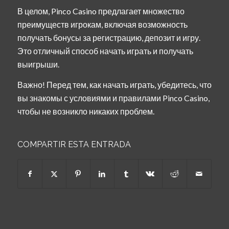
В целом, Pinco Casino предлагает множество
преимуществ игрокам, включая возможность
получать бонусы за регистрацию, депозит и игру.
Это отличный способ начать играть и получать
выигрыши.
Важно! Перед тем, как начать играть, убедитесь, что
вы знакомы с условиями и правилами Pinco Casino,
чтобы не возникло никаких проблем.
COMPARTIR ESTA ENTRADA