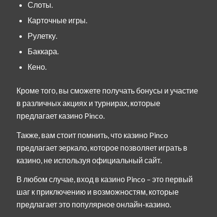
Слоты.
Карточные игры.
Рулетку.
Баккара.
Кено.
Кроме того, вы сможете получать бонусы и участие
в различных акциях и турнирах, которые
предлагает казино Pinco.
Также, вам стоит помнить, что казино Pinco
предлагает зеркало, которое позволяет играть в
казино, не используя официальный сайт.
В любом случае, вход в казино Pinco – это первый
шаг к приключению и возможностям, которые
предлагает это популярное онлайн-казино.