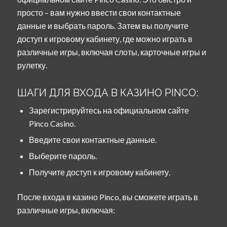
просто – вам нужно ввести свои контактные
данные и выбрать пароль. Затем вы получите
доступ к игровому кабинету, где можно играть в
различные игры, включая слоты, карточные игры и
рулетку.
ШАГИ ДЛЯ ВХОДА В КАЗИНО PINCO:
Зарегистрируйтесь на официальном сайте
Pinco Casino.
Введите свои контактные данные.
Выберите пароль.
Получите доступ к игровому кабинету.
После входа в казино Pinco, вы сможете играть в
различные игры, включая: