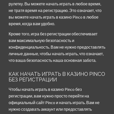
рулетку. Вы можете начать играть в любое время,
не тратя время на регистрацию. Это означает, что
вы можете начать играть в казино Pinco в любое
время, когда вам удобно.
Кроме того, игра без регистрации обеспечивает
вам максимальную безопасность и
конфиденциальность. Вам не нужно предоставлять
личные данные, чтобы начать играть, что означает,
что ваша безопасность наша основная забота.
КАК НАЧАТЬ ИГРАТЬ В КАЗИНО PINCO
БЕЗ РЕГИСТРАЦИИ
Чтобы начать играть в казино Pinco без
регистрации, вам нужно просто перейти на
официальный сайт Pinco и начать играть. Вам не
нужно создавать аккаунт или предоставлять