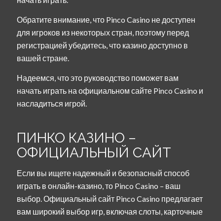
Обратите внимание, что Pinco Casino не доступен
для игроков из некоторых стран, поэтому перед
регистрацией убедитесь, что казино доступно в
вашей стране.
Надеемся, что это руководство поможет вам
начать играть на официальном сайте Pinco Casino и
насладиться игрой.
ПИНКО КАЗИНО –
ОФИЦИАЛЬНЫЙ САЙТ
Если вы ищете надежный и безопасный способ
играть в онлайн-казино, то Pinco Casino – ваш
выбор. Официальный сайт Pinco Casino предлагает
вам широкий выбор игр, включая слоты, карточные