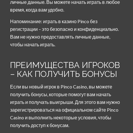
личные данные. Вы можете начать играть в любое
время, когда вам удобно.
Напоминание: играть в казино Pinco без
регистрации – это безопасно и конфиденциально.
Вам не нужно предоставлять личные данные,
чтобы начать играть.
ПРЕИМУЩЕСТВА ИГРОКОВ
– КАК ПОЛУЧИТЬ БОНУСЫ
Если вы новый игрок в Pinco Casino, вы можете
получить бонусы, которые помогут вам начать
играть и получать выигрыши. Для этого вам нужно
зарегистрироваться на официальном сайте Pinco
Casino и выполнить некоторые условия, чтобы
получить доступ к бонусам.