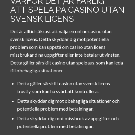
VARFÖR DET ÄR FARLIGT
ATT SPELA PÅ CASINO UTAN
SVENSK LICENS
Det är alltid säkrast att välja en online casino utan
svensk licens. Detta skyddar dig mot potentiella
problem som kan uppstå om casino utan licens
missbrukar dina uppgifter eller inte betalar ut vinsten.
Detta gäller särskilt casino utan spelpaus, som kan leda
till obehagliga situationer.
Detta gäller särskilt casino utan svensk licens
trustly, som kan ha svårt att kontrollera.
Detta skyddar dig mot obehagliga situationer och
potentiella problem med betalningar.
Detta skyddar dig mot missbruk av uppgifter och
potentiella problem med betalningar.