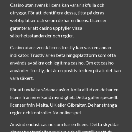
Casino utan svensk licens kan vara riskfulla och
otrygga. För att identifiera dessa, titta på deras
webbplatser och se om de har en licens. Licenser
garanterar att casino uppfyller vissa
säkerhetsstandarder och regler.
Casino utan svensk licens trustly kan vara en annan
indikator. Trustly är en betalningsplattform som ofta
används av säkra och legitima casino. Om ett casino
använder Trustly, det är en positiv tecken på att det kan
vara säkert.
För att undvika sådana casino, kolla alltid om de har en
licens från en erkänd myndighet. Detta gäller speciellt
licenser från Malta, UK eller Gibraltar. De har stränga
regler och kontroller för online spel.
Använd endast casino som har en licens. Detta skyddar
dig mot potentiella problem och säkerställer att du