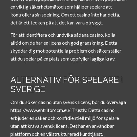
en viktig säkerhetsmätod som hjälper spelare att
kontrollera sin spelning. Om ett casino inte har detta,
det är ett tecken på att det kan vara otryggt.
För att identifiera och undvika sådana casino, kolla
alltid om de har en licens och god granskning. Detta
skyddar dig mot potentiella problem och säkerställer
att du spelar på en plats som uppfyller lagliga krav.
ALTERNATIV FÖR SPELARE I
SVERIGE
Om du söker casino utan svensk licens, bör du överväga
https://www.entriforccm.eu/ Trustly. Detta casino
erbjuder en säker och konfidientiell miljö för spelare
utan att kräva svensk licens. Det har en användbar
plattform och en välstrukturerad kundtjänst.