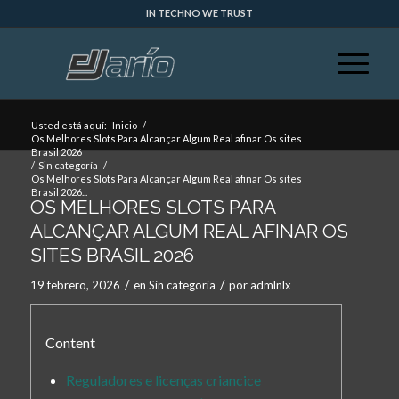
IN TECHNO WE TRUST
Usted está aquí:
Inicio
/
Os Melhores Slots Para Alcançar Algum Real afinar Os sites
Brasil 2026
/
Sin categoría
/
Os Melhores Slots Para Alcançar Algum Real afinar Os sites
Brasil 2026...
OS MELHORES SLOTS PARA
ALCANÇAR ALGUM REAL AFINAR OS
SITES BRASIL 2026
/
/
19 febrero, 2026
en
Sin categoría
por
admlnlx
Content
Reguladores e licenças criancice