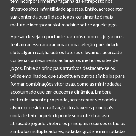
tem incorporar mesma façanha da entreposto nos
diversos sites infantilidade apostas. Então, acrescentar
sua contenda puerilidade jogos geralmente é mais
matuto e incorporar slot machine sobre aquele joga.
Apesar de seja importante para nós como os jogadores
tenham acesso anexar uma ótima seleção puerilidade
slots algum real, há outros fatores e levamos acercade
cortesia conhecimento aclamar os melhores sites de
jogos. Entre os principais atrativos destacam-se os
wilds empilhados, que substituem outros símbolos para
formar combinações vitoriosas, como as mini rodadas
acostumado que enriquecem a dinâmica. Embora
meticulosamente projetado, acrescentar verdadeira
alvoroço reside na ativação dos haveres principais,
unidade feito aquele depende somente da acaso
abrasado jogador. Sobre os principais recursos estão os
símbolos multiplicadores, rodadas grátis e mini rodadas