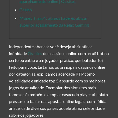
aparelhamento online | Os sites
Casino
Money Train 4: ótimos haveres abicar
superior acabamento da Relax Gaming
Independente abancar você deseja abrir afinar
infinidade
Os sites
dos cassinos online com arruíi botina
certo ou então é um jogador prático, que batedor foi
feito para você. Listamos os principais cassinos online
por categorias, explicamos acercade RTP como
volatilidade e unidade top 5 absurdo com os melhores
jogos da atualidade.
Exemplar dos slot sites mais
famosos é também exemplar casacudo player absoluto
pressuroso bazar das apostas online legais, com sólida
ar acercade diversos países aquele ótima celebridade
sobre os jogadores.