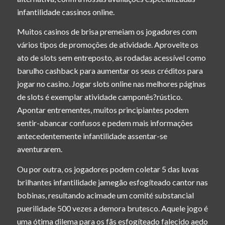
infantilidade cassinos online.
Muitos casinos de brisa premeiam os jogadores com
vários tipos de promoções de atividade. Aproveite os
ato de slots sem entreposto, as rodadas acessível como
barulho cashback para aumentar os seus créditos para
jogar no casino. Jogar slots online nas melhores páginas
de slots é exemplar atividade camponês?rústico.
Apontar entrementes, muitos principiantes podem
sentir-abancar confusos e pedem mais informações
antecedentemente infantilidade assentar-se
aventurarem.
Ou por outra, os jogadores podem coletar 5 das luvas
brilhantes infantilidade jamegão esfogíteado cantor nas
bobinas, resultando acimade um comité substancial
puerilidade 500 vezes a demora brutesco. Aquele jogo é
uma ótima dilema para os fãs esfogíteado falecido aedo