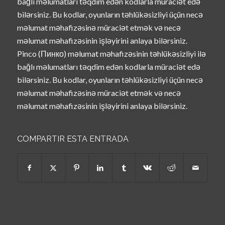
bağlı məlumatları təqdim edən kodlarla müraciət edə
bilərsiniz. Bu kodlar, oyunların təhlükəsizliyi üçün necə
məlumat məhafizəsinə müraciət etmək və necə
məlumat məhafizəsinin işləyirini anlaya bilərsiniz.
Pinco (Пинко) məlumat məhafizəsinin təhlükəsizliyi ilə
bağlı məlumatları təqdim edən kodlarla müraciət edə
bilərsiniz. Bu kodlar, oyunların təhlükəsizliyi üçün necə
məlumat məhafizəsinə müraciət etmək və necə
məlumat məhafizəsinin işləyirini anlaya bilərsiniz.
COMPARTIR ESTA ENTRADA