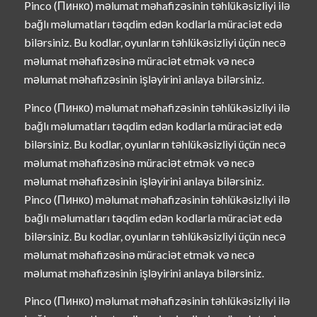
Pinco (Пинко) məlumat məhafizəsinin təhlükəsizliyi ilə
bağlı məlumatları təqdim edən kodlarla müraciət edə
bilərsiniz. Bu kodlar, oyunların təhlükəsizliyi üçün necə
məlumat məhafizəsinə müraciət etmək və necə
məlumat məhafizəsinin işləyirini anlaya bilərsiniz.
Pinco (Пинко) məlumat məhafizəsinin təhlükəsizliyi ilə
bağlı məlumatları təqdim edən kodlarla müraciət edə
bilərsiniz. Bu kodlar, oyunların təhlükəsizliyi üçün necə
məlumat məhafizəsinə müraciət etmək və necə
məlumat məhafizəsinin işləyirini anlaya bilərsiniz.
Pinco (Пинко) məlumat məhafizəsinin təhlükəsizliyi ilə
bağlı məlumatları təqdim edən kodlarla müraciət edə
bilərsiniz. Bu kodlar, oyunların təhlükəsizliyi üçün necə
məlumat məhafizəsinə müraciət etmək və necə
məlumat məhafizəsinin işləyirini anlaya bilərsiniz.
Pinco (Пинко) məlumat məhafizəsinin təhlükəsizliyi ilə