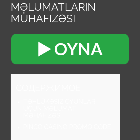
MƏLUMATLARIN
MÜHAFIZƏSI
▶️ OYNA
СОДЕРЖИМОЕ
TƏHLÜKƏSIZ OYUNLAR
ÜÇÜN MƏLUMAT
MƏHAFIZƏSI
PINCO CASINO PROMO CODE