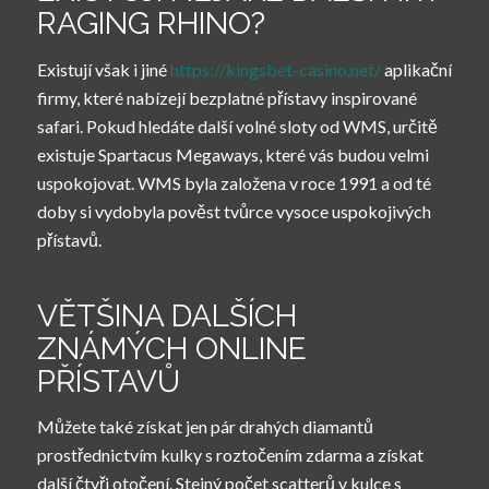
RAGING RHINO?
Existují však i jiné
https://kingsbet-casino.net/
aplikační
firmy, které nabízejí bezplatné přístavy inspirované
safari. Pokud hledáte další volné sloty od WMS, určitě
existuje Spartacus Megaways, které vás budou velmi
uspokojovat. WMS byla založena v roce 1991 a od té
doby si vydobyla pověst tvůrce vysoce uspokojivých
přístavů.
VĚTŠINA DALŠÍCH
ZNÁMÝCH ONLINE
PŘÍSTAVŮ
Můžete také získat jen pár drahých diamantů
prostřednictvím kulky s roztočením zdarma a získat
další čtyři otočení. Stejný počet scatterů v kulce s