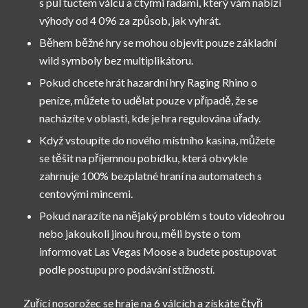
s půl tuctem válců a čtyřmi řadami, který vám nabízí
výhody od 4 096 za způsob, jak vyhrát.
Během běžné hry se mohou objevit pouze základní
wild symboly bez multiplikátoru.
Pokud chcete hrát hazardní hry Raging Rhino o
peníze, můžete to udělat pouze v případě, že se
nacházíte v oblasti, kde je hra regulována úřady.
Když vstoupíte do nového místního kasina, můžete
se těšit na příjemnou pobídku, která obvykle
zahrnuje 100% bezplatné hraní na automatech s
centovými mincemi.
Pokud narazíte na nějaký problém s touto videohrou
nebo jakoukoli jinou hrou, měli byste o tom
informovat Las Vegas Moose a budete postupovat
podle postupu pro podávání stížností.
Zuřící nosorožec se hraje na 6 válcích a získáte čtyři