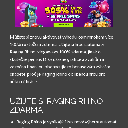
Můžete si znovu aktivovat výhodu, osm mnohem více
100% roztočení zdarma. Užijte si hrací automaty
Raging Rhino Megaways 100% zdarma, jinak o
skutečné peníze. Díky úžasné grafice a zvukům a
zejména finančně obohacujícím bonusovým výhrám
chápete, proč je Raging Rhino oblíbenou hrou pro
některé hráče.
UŽIJTE SI RAGING RHINO
ZDARMA
Raging Rhino je vynikající kasinový výherní automat