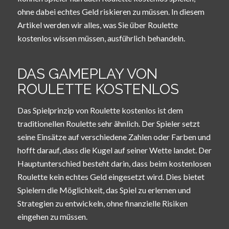
ohne dabei echtes Geld riskieren zu müssen. In diesem
Artikel werden wir alles, was Sie über Roulette
kostenlos wissen müssen, ausführlich behandeln.
DAS GAMEPLAY VON
ROULETTE KOSTENLOS
Das Spielprinzip von Roulette kostenlos ist dem
traditionellen Roulette sehr ähnlich. Der Spieler setzt
seine Einsätze auf verschiedene Zahlen oder Farben und
hofft darauf, dass die Kugel auf seiner Wette landet. Der
Hauptunterschied besteht darin, dass beim kostenlosen
Roulette kein echtes Geld eingesetzt wird. Dies bietet
Spielern die Möglichkeit, das Spiel zu erlernen und
Strategien zu entwickeln, ohne finanzielle Risiken
eingehen zu müssen.