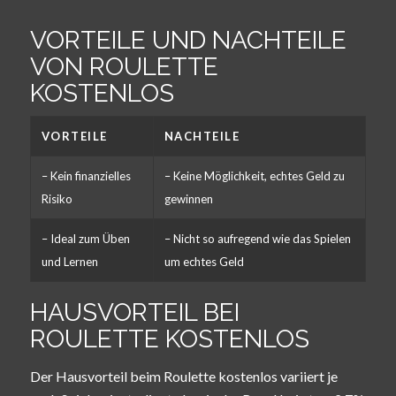
VORTEILE UND NACHTEILE
VON ROULETTE
KOSTENLOS
VORTEILE
NACHTEILE
– Kein finanzielles
– Keine Möglichkeit, echtes Geld zu
Risiko
gewinnen
– Ideal zum Üben
– Nicht so aufregend wie das Spielen
und Lernen
um echtes Geld
HAUSVORTEIL BEI
ROULETTE KOSTENLOS
Der Hausvorteil beim Roulette kostenlos variiert je