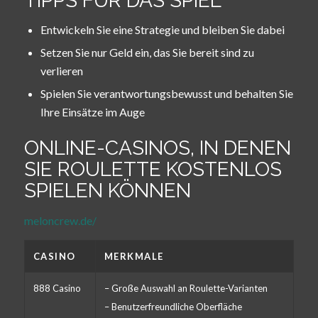
TIPPS FÜR DAS SPIEL
Entwickeln Sie eine Strategie und bleiben Sie dabei
Setzen Sie nur Geld ein, das Sie bereit sind zu
verlieren
Spielen Sie verantwortungsbewusst und behalten Sie
Ihre Einsätze im Auge
ONLINE-CASINOS, IN DENEN
SIE ROULETTE KOSTENLOS
SPIELEN KÖNNEN
meloncrew.de/
CASINO
MERKMALE
888 Casino
– Große Auswahl an Roulette-Varianten
– Benutzerfreundliche Oberfläche