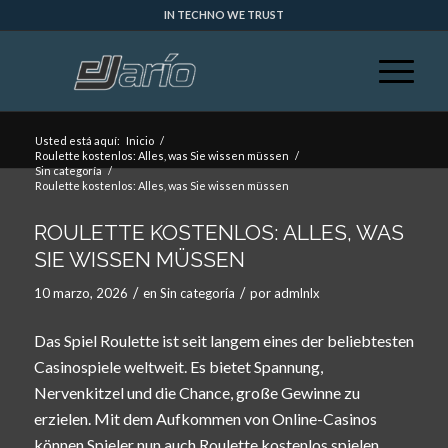
IN TECHNO WE TRUST
Usted está aquí:
Inicio
/
Roulette kostenlos: Alles, was Sie wissen müssen
/
Sin categoría
/
Roulette kostenlos: Alles, was Sie wissen müssen
ROULETTE KOSTENLOS: ALLES, WAS
SIE WISSEN MÜSSEN
/
/
10 marzo, 2026
en
Sin categoría
por
admlnlx
Das Spiel Roulette ist seit langem eines der beliebtesten
Casinospiele weltweit. Es bietet Spannung,
Nervenkitzel und die Chance, große Gewinne zu
erzielen. Mit dem Aufkommen von Online-Casinos
können Spieler nun auch Roulette kostenlos spielen,