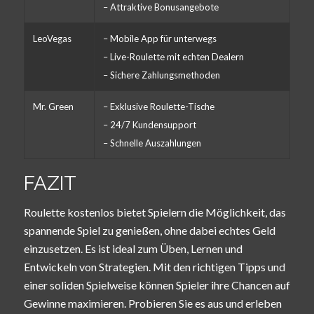
– Attraktive Bonusangebote
LeoVegas
– Mobile App für unterwegs
– Live-Roulette mit echten Dealern
– Sichere Zahlungsmethoden
Mr. Green
– Exklusive Roulette-Tische
– 24/7 Kundensupport
– Schnelle Auszahlungen
FAZIT
Roulette kostenlos bietet Spielern die Möglichkeit, das
spannende Spiel zu genießen, ohne dabei echtes Geld
einzusetzen. Es ist ideal zum Üben, Lernen und
Entwickeln von Strategien. Mit den richtigen Tipps und
einer soliden Spielweise können Spieler ihre Chancen auf
Gewinne maximieren. Probieren Sie es aus und erleben