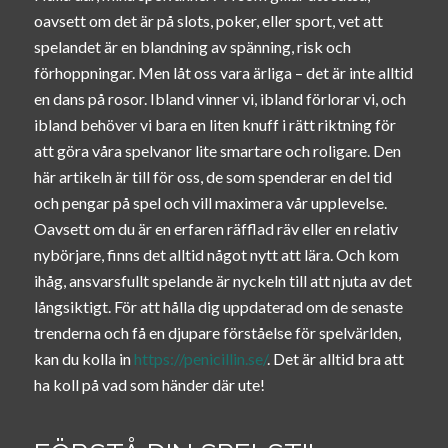
oavsett om det är på slots, poker, eller sport, vet att
spelandet är en blandning av spänning, risk och
förhoppningar. Men låt oss vara ärliga – det är inte alltid
en dans på rosor. Ibland vinner vi, ibland förlorar vi, och
ibland behöver vi bara en liten knuff i rätt riktning för
att göra våra spelvanor lite smartare och roligare. Den
här artikeln är till för oss, de som spenderar en del tid
och pengar på spel och vill maximera vår upplevelse.
Oavsett om du är en erfaren räfflad räv eller en relativ
nybörjare, finns det alltid något nytt att lära. Och kom
ihåg, ansvarsfullt spelande är nyckeln till att njuta av det
långsiktigt. För att hålla dig uppdaterad om de senaste
trenderna och få en djupare förståelse för spelvärlden,
kan du kolla in
https://penicillin.se/
. Det är alltid bra att
ha koll på vad som händer där ute!