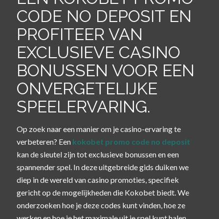
CODE NO DEPOSIT EN
PROFITEER VAN
EXCLUSIEVE CASINO
BONUSSEN VOOR EEN
ONVERGETELIJKE
SPEELERVARING.
Op zoek naar een manier om je casino-ervaring te
verbeteren? Een
kokobet promo code no deposit
kan de sleutel zijn tot exclusieve bonussen en een
spannender spel. In deze uitgebreide gids duiken we
diep in de wereld van casino promoties, specifiek
gericht op de mogelijkheden die Kokobet biedt. We
onderzoeken hoe je deze codes kunt vinden, hoe ze
werken en hoe je het maximale uit je spel kunt halen.