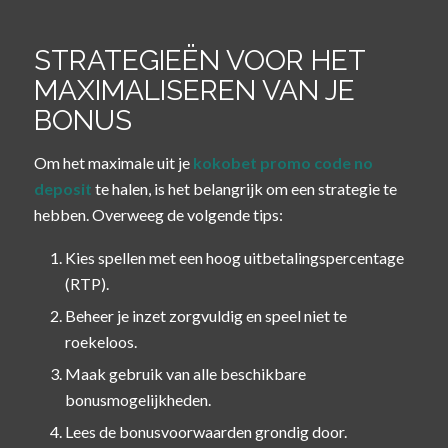
STRATEGIEËN VOOR HET
MAXIMALISEREN VAN JE
BONUS
Om het maximale uit je
kokobet promo code no
deposit
te halen, is het belangrijk om een strategie te
hebben. Overweeg de volgende tips:
Kies spellen met een hoog uitbetalingspercentage
(RTP).
Beheer je inzet zorgvuldig en speel niet te
roekeloos.
Maak gebruik van alle beschikbare
bonusmogelijkheden.
Lees de bonusvoorwaarden grondig door.