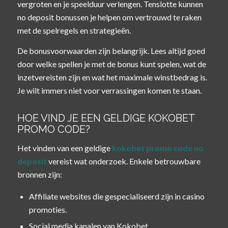
vergroten en je speelduur verlengen. Tenslotte kunnen
no deposit bonussen je helpen om vertrouwd te raken
met de spelregels en strategieën.
De bonusvoorwaarden zijn belangrijk. Lees altijd goed
door welke spellen je met de bonus kunt spelen, wat de
inzetvereisten zijn en wat het maximale winstbedrag is.
Je wilt immers niet voor verrassingen komen te staan.
HOE VIND JE EEN GELDIGE KOKOBET
PROMO CODE?
Het vinden van een geldige
kokobet promo code no
deposit
vereist wat onderzoek. Enkele betrouwbare
bronnen zijn:
Affiliate websites die gespecialiseerd zijn in casino
promoties.
Social media kanalen van Kokobet.