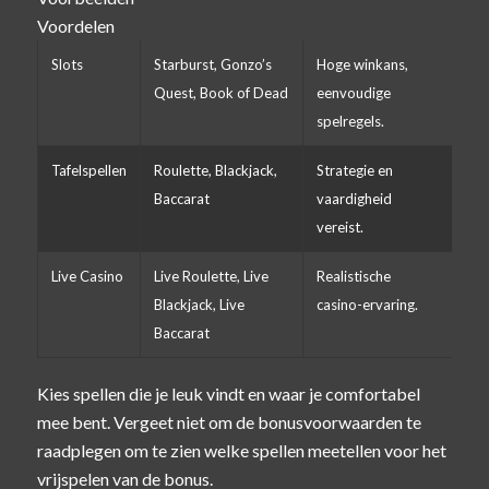
Voordelen
Slots
Starburst, Gonzo’s
Hoge winkans,
Quest, Book of Dead
eenvoudige
spelregels.
Tafelspellen
Roulette, Blackjack,
Strategie en
Baccarat
vaardigheid
vereist.
Live Casino
Live Roulette, Live
Realistische
Blackjack, Live
casino-ervaring.
Baccarat
Kies spellen die je leuk vindt en waar je comfortabel
mee bent. Vergeet niet om de bonusvoorwaarden te
raadplegen om te zien welke spellen meetellen voor het
vrijspelen van de bonus.