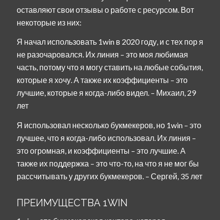
оставляют свои отзывы о работе с ресурсом. Вот
некоторые из них:
Я начал использовать 1win в 2020 году, и с тех пор я
не разочаровался. Их линия – это моя любимая
часть, потому что я могу ставить на любые события,
которые я хочу. А также их коэффициенты – это
лучшие, которые я когда-либо видел. – Михаил, 29
лет
Я использовал несколько букмекеров, но 1win – это
лучшее, что я когда-либо использовал. Их линия –
это огромная, и коэффициенты – это лучшие. А
также их поддержка – это что-то, на что я не мог бы
рассчитывать у других букмекеров. – Сергей, 35 лет
ПРЕИМУЩЕСТВА 1WIN