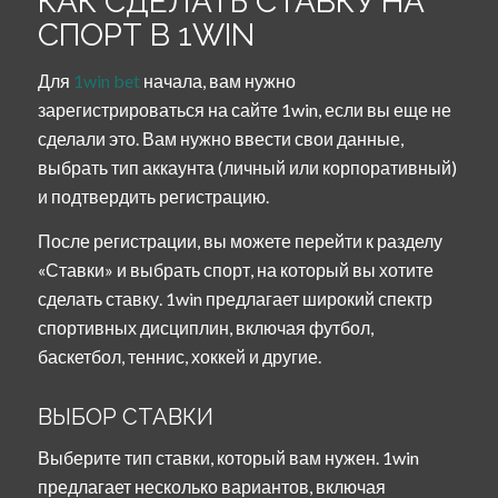
КАК СДЕЛАТЬ СТАВКУ НА
СПОРТ В 1WIN
Для
1win bet
начала, вам нужно
зарегистрироваться на сайте 1win, если вы еще не
сделали это. Вам нужно ввести свои данные,
выбрать тип аккаунта (личный или корпоративный)
и подтвердить регистрацию.
После регистрации, вы можете перейти к разделу
«Ставки» и выбрать спорт, на который вы хотите
сделать ставку. 1win предлагает широкий спектр
спортивных дисциплин, включая футбол,
баскетбол, теннис, хоккей и другие.
ВЫБОР СТАВКИ
Выберите тип ставки, который вам нужен. 1win
предлагает несколько вариантов, включая