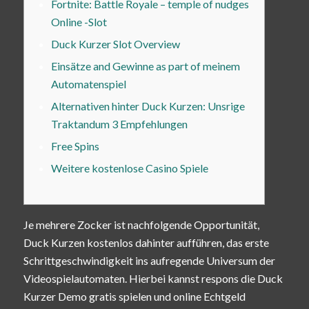
Fortnite: Battle Royale – temple of nudges
Online -Slot
Duck Kurzer Slot Overview
Einsätze and Gewinne as part of meinem
Automatenspiel
Alternativen hinter Duck Kurzen: Unsrige
Traktandum 3 Empfehlungen
Free Spins
Weitere kostenlose Casino Spiele
Je mehrere Zocker ist nachfolgende Opportunität,
Duck Kurzen kostenlos dahinter aufführen, das erste
Schrittgeschwindigkeit ins aufregende Universum der
Videospielautomaten. Hierbei kannst respons die Duck
Kurzer Demo gratis spielen und online Echtgeld