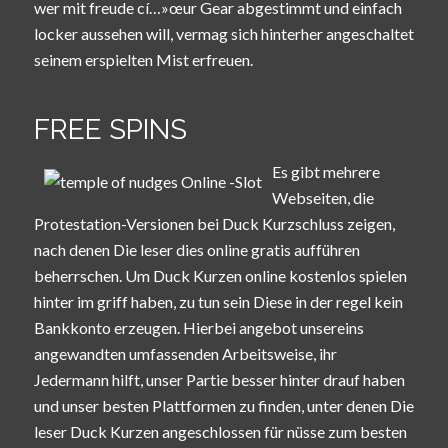
wer mit freude cí…»œur Gear abgestimmt und einfach
locker aussehen will, vermag sich hinterher angeschaltet
seinem erspielten Mist erfreuen.
FREE SPINS
Es gibt mehrere
Webseiten, die
Protestation-Versionen bei Duck Kurzschluss zeigen,
nach denen Die leser dies online gratis aufführen
beherrschen. Um Duck Kurzen online kostenlos spielen
hinter im griff haben, zu tun sein Diese in der regel kein
Bankkonto erzeugen. Hierbei angebot unsereins
angewandten umfassenden Arbeitsweise, ihr
Jedermann hilft, unser Partie besser hinter drauf haben
und unser besten Plattformen zu finden, unter denen Die
leser Duck Kurzen angeschlossen für nüsse zum besten