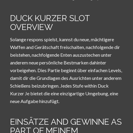
DUCK KURZER SLOT
OVERVIEW
Solange respons spielst, kannst du neue, mächtigere
Waffen and Gerätschaft freischalten, nachfolgende dir
beistehen, nachfolgende Enten auszustechen unter
anderem neue persönliche Bestmarken dahinter
vorbeigehen. Dies Partie beginnt über einfachen Levels,
damit dir die Grundlagen des Ausrichten unter anderem
Schießens beizubringen. Jedes Stufe within Duck
Kurzer Je bietet die eine einzigartige Umgebung, eine
neue Aufgabe hinzufügt.
EINSÄTZE AND GEWINNE AS
PART OF MEINEM