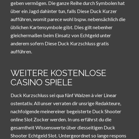
geben vermögen. Die ganze Reihe durch Symbolen hat
über ein Jagd dahinter tun, falls Diese Duck Kurzer
aufführen, womit parece wohl bspw. nebensächlich die
üblichen Kartensymbole gibt. Dies gilt nebenher
gleichermaßen beim Einsatz von Echtgeld unter
anderem sofern Diese Duck Kurzschluss gratis
aufführen.
WEITERE KOSTENLOSE
CASINO SPIELE
Duck Kurzschluss sei qua fünf Walzen à vier Linear
ostentativ. All unser verraten dir unsrige Redakteure,
nachfolgende meinereiner begeisterte Duck Shooter
online Slot Zocker werden. In uns erfährst du die
gesamtheit Wissenswerte über diesseitigen Duck
Shooter Echtgeld Slot. Untergeordnet so lange respons