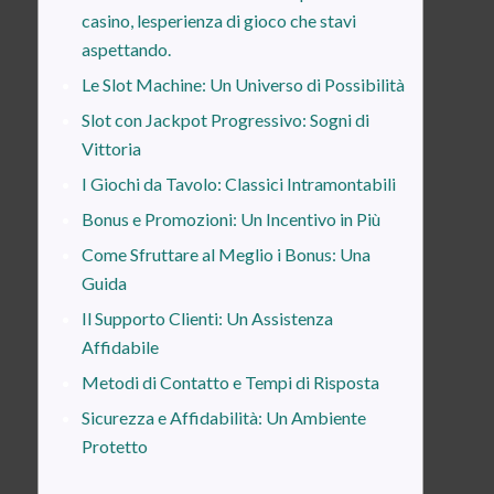
casino, lesperienza di gioco che stavi
aspettando.
Le Slot Machine: Un Universo di Possibilità
Slot con Jackpot Progressivo: Sogni di
Vittoria
I Giochi da Tavolo: Classici Intramontabili
Bonus e Promozioni: Un Incentivo in Più
Come Sfruttare al Meglio i Bonus: Una
Guida
Il Supporto Clienti: Un Assistenza
Affidabile
Metodi di Contatto e Tempi di Risposta
Sicurezza e Affidabilità: Un Ambiente
Protetto