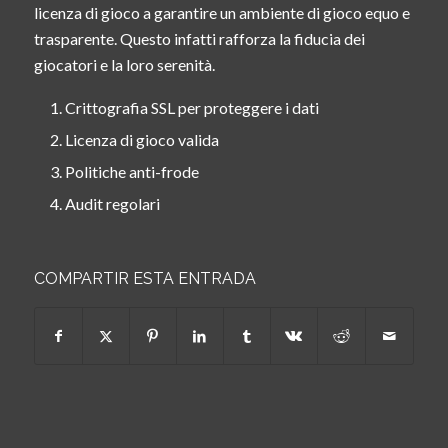
licenza di gioco a garantire un ambiente di gioco equo e
trasparente. Questo infatti rafforza la fiducia dei
giocatori e la loro serenità.
Crittografia SSL per proteggere i dati
Licenza di gioco valida
Politiche anti-frode
Audit regolari
COMPARTIR ESTA ENTRADA