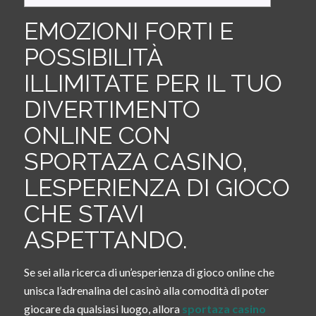
EMOZIONI FORTI E
POSSIBILITÀ
ILLIMITATE PER IL TUO
DIVERTIMENTO
ONLINE CON
SPORTAZA CASINO,
LESPERIENZA DI GIOCO
CHE STAVI
ASPETTANDO.
Se sei alla ricerca di un’esperienza di gioco online che
unisca l’adrenalina del casinò alla comodità di poter
giocare da qualsiasi luogo, allora
sportaza casino