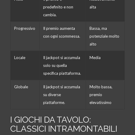
predefinito e non
alta
cambia.
Progressivo
Il premio aumenta
Bassa, ma
con ogni scommessa.
potenziale molto
alto
Locale
Il jackpot si accumula
Media
solo su quella
specifica piattaforma.
Globale
Il jackpot si accumula
Molto bassa,
su diverse
premio
piattaforme.
elevatissimo
I GIOCHI DA TAVOLO:
CLASSICI INTRAMONTABILI