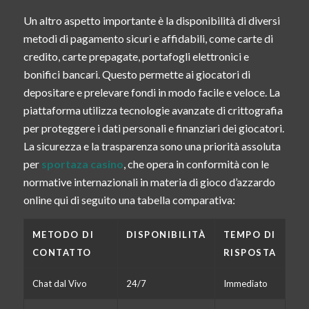
Un altro aspetto importante è la disponibilità di diversi
metodi di pagamento sicuri e affidabili, come carte di
credito, carte prepagate, portafogli elettronici e
bonifici bancari. Questo permette ai giocatori di
depositare e prelevare fondi in modo facile e veloce. La
piattaforma utilizza tecnologie avanzate di crittografia
per proteggere i dati personali e finanziari dei giocatori.
La sicurezza e la trasparenza sono una priorità assoluta
per
sportaza casino
, che opera in conformità con le
normative internazionali in materia di gioco d’azzardo
online qui di seguito una tabella comparativa:
METODO DI
DISPONIBILITÀ
TEMPO DI
CONTATTO
RISPOSTA
Chat dal Vivo
24/7
Immediato