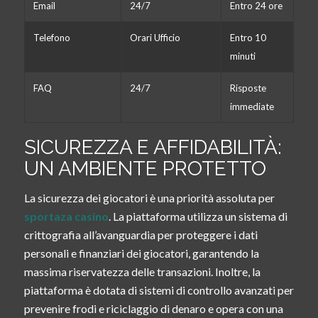
Email
24/7
Entro 24 ore
Telefono
Orari Ufficio
Entro 10
minuti
FAQ
24/7
Risposte
immediate
SICUREZZA E AFFIDABILITÀ:
UN AMBIENTE PROTETTO
La sicurezza dei giocatori è una priorità assoluta per
sportaza casino
. La piattaforma utilizza un sistema di
crittografia all’avanguardia per proteggere i dati
personali e finanziari dei giocatori, garantendo la
massima riservatezza delle transazioni. Inoltre, la
piattaforma è dotata di sistemi di controllo avanzati per
prevenire frodi e riciclaggio di denaro e opera con una