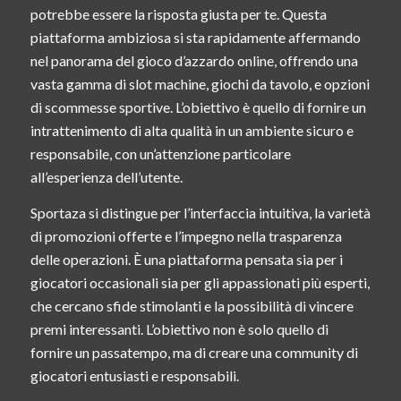
potrebbe essere la risposta giusta per te. Questa
piattaforma ambiziosa si sta rapidamente affermando
nel panorama del gioco d’azzardo online, offrendo una
vasta gamma di slot machine, giochi da tavolo, e opzioni
di scommesse sportive. L’obiettivo è quello di fornire un
intrattenimento di alta qualità in un ambiente sicuro e
responsabile, con un’attenzione particolare
all’esperienza dell’utente.
Sportaza si distingue per l’interfaccia intuitiva, la varietà
di promozioni offerte e l’impegno nella trasparenza
delle operazioni. È una piattaforma pensata sia per i
giocatori occasionali sia per gli appassionati più esperti,
che cercano sfide stimolanti e la possibilità di vincere
premi interessanti. L’obiettivo non è solo quello di
fornire un passatempo, ma di creare una community di
giocatori entusiasti e responsabili.