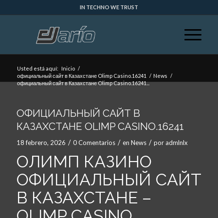
IN TECHNO WE TRUST
Usted está aquí:
Inicio
/
официальный сайт в Казахстане Olimp Casino.16241
/
News
/
официальный сайт в Казахстане Olimp Casino.16241...
ОФИЦИАЛЬНЫЙ САЙТ В
КАЗАХСТАНЕ OLIMP CASINO.16241
/
/
/
18 febrero, 2026
0 Comentarios
en
News
por
admlnlx
ОЛИМП КАЗИНО
ОФИЦИАЛЬНЫЙ САЙТ
В КАЗАХСТАНЕ –
OLIMP CASINO