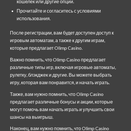
кошелек или другие опции.
Прочитайте и согласитесь с условиями
использования.
После регистрации, вам будет доступен доступ к
игровым автоматам, а также к другим играм,
которые предлагает Olimp Casino.
Важно помнить, что Olimp Casino предлагает
различные типы игр, включая игровые автоматы,
рулетку, блэкджек и другие. Вы можете выбрать
игру, которая вам понравится, и начать играть.
Также, вам нужно помнить, что Olimp Casino
предлагает различные бонусы и акции, которые
могут помочь вам начать играть и улучшить свои
шансы на выигрыш.
Наконец, вам нужно помнить, что Olimp Casino