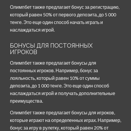
Олимпбет также предлагает бонус за регистрацию,
который равен 50% от первого депозита, до 5 000
тенге. Это еще один способ начать играть и
наслаждаться игрой.
БОНУСЫ ДЛЯ ПОСТОЯННЫХ
ИГРОКОВ
Олимпбет также предлагает бонусы для
постоянных игроков. Например, бонус за
лояльность, который равен 10% от суммы
депозита, до 1 000 тенге. Это еще один способ
наслаждаться игрой и получать дополнительные
преимущества.
Олимпбет также предлагает бонусы для игроков,
которые играют на определенных играх. Например,
бонус за игру в рулетку, который равен 20% от