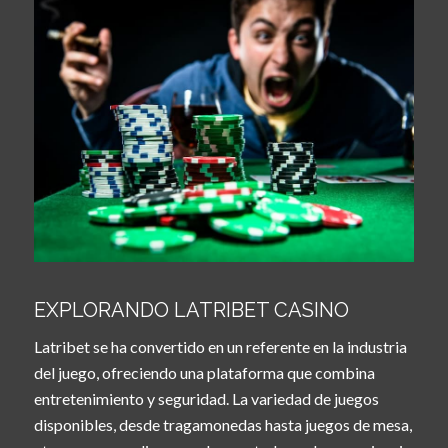
EXPLORANDO LATRIBET CASINO
Latribet se ha convertido en un referente en la industria
del juego, ofreciendo una plataforma que combina
entretenimiento y seguridad. La variedad de juegos
disponibles, desde tragamonedas hasta juegos de mesa,