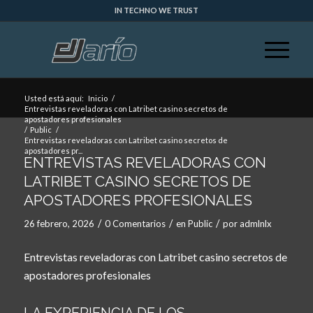
IN TECHNO WE TRUST
Usted está aquí:
Inicio
/
Entrevistas reveladoras con Latribet casino secretos de
apostadores profesionales
/
Public
/
Entrevistas reveladoras con Latribet casino secretos de
apostadores pr...
ENTREVISTAS REVELADORAS CON
LATRIBET CASINO SECRETOS DE
APOSTADORES PROFESIONALES
/
/
/
26 febrero, 2026
0 Comentarios
en
Public
por
admlnlx
Entrevistas reveladoras con Latribet casino secretos de
apostadores profesionales
LA EXPERIENCIA DE LOS