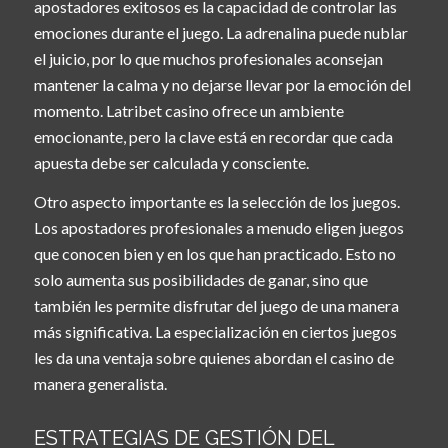
apostadores exitosos es la capacidad de controlar las
emociones durante el juego. La adrenalina puede nublar
el juicio, por lo que muchos profesionales aconsejan
mantener la calma y no dejarse llevar por la emoción del
momento. Latribet casino ofrece un ambiente
emocionante, pero la clave está en recordar que cada
apuesta debe ser calculada y consciente.
Otro aspecto importante es la selección de los juegos.
Los apostadores profesionales a menudo eligen juegos
que conocen bien y en los que han practicado. Esto no
solo aumenta sus posibilidades de ganar, sino que
también les permite disfrutar del juego de una manera
más significativa. La especialización en ciertos juegos
les da una ventaja sobre quienes abordan el casino de
manera generalista.
ESTRATEGIAS DE GESTIÓN DEL