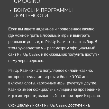
UP CASINO
БОНУСЫ И ПРОГРАММЫ
ЛОЯЛЬНОСТИ
Если вы ищете надежное и проверенное казино,
где можно играть в любимые игры и выиграть
реальные деньги, то Pin Up Казино – ваш выбор. В
этом руководстве мы рассмотрим официальный
сайт Pin Up Casino и покажем, как получить доступ к
нему через зеркало.
Pin Up Казино – это популярное онлайн-казино,
которое предлагает игрокам более 3 000 игр,
включая слоты, карточные игры, рулетку и другие.
Казино имеет официальный лиценз на проведение
игр в интернете, выданный на территории Кюрасао.
Официальный сайт Pin Up Casino доступен на