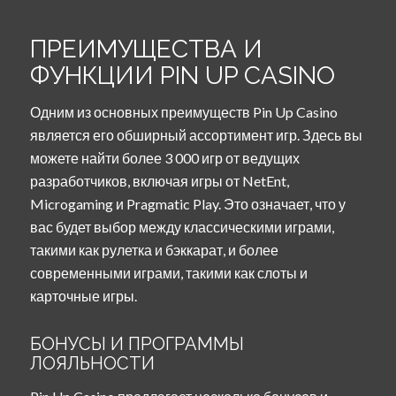
ПРЕИМУЩЕСТВА И
ФУНКЦИИ PIN UP CASINO
Одним из основных преимуществ Pin Up Casino
является его обширный ассортимент игр. Здесь вы
можете найти более 3 000 игр от ведущих
разработчиков, включая игры от NetEnt,
Microgaming и Pragmatic Play. Это означает, что у
вас будет выбор между классическими играми,
такими как рулетка и бэккарат, и более
современными играми, такими как слоты и
карточные игры.
БОНУСЫ И ПРОГРАММЫ
ЛОЯЛЬНОСТИ