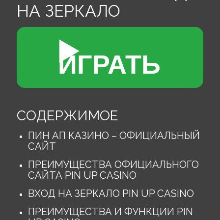
НА ЗЕРКАЛО
▶️
ИГРАТЬ
СОДЕРЖИМОЕ
ПИН АП КАЗИНО – ОФИЦИАЛЬНЫЙ
САЙТ
ПРЕИМУЩЕСТВА ОФИЦИАЛЬНОГО
САЙТА PIN UP CASINO
ВХОД НА ЗЕРКАЛО PIN UP CASINO
ПРЕИМУЩЕСТВА И ФУНКЦИИ PIN