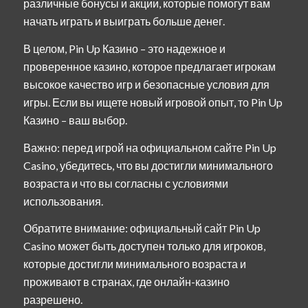
различные бонусы и акции, которые помогут вам
начать играть и выиграть больше денег.
В целом, Pin Up Казино – это надежное и
проверенное казино, которое предлагает игрокам
высокое качество игр и безопасные условия для
игры. Если вы ищете новый игровой опыт, то Pin Up
Казино – ваш выбор.
Важно: перед игрой на официальном сайте Pin Up
Casino, убедитесь, что вы достигли минимального
возраста и что вы согласны с условиями
использования.
Обратите внимание: официальный сайт Pin Up
Casino может быть доступен только для игроков,
которые достигли минимального возраста и
проживают в странах, где онлайн-казино
разрешено.