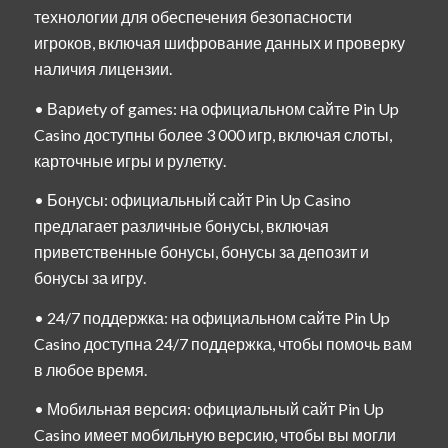
технологии для обеспечения безопасности
игроков, включая шифрование данных и проверку
наличия лицензии.
• Вариety of games: на официальном сайте Pin Up
Casino доступны более 3 000 игр, включая слоты,
карточные игры и рулетку.
• Бонусы: официальный сайт Pin Up Casino
предлагает различные бонусы, включая
приветственные бонусы, бонусы за депозит и
бонусы за игру.
• 24/7 поддержка: на официальном сайте Pin Up
Casino доступна 24/7 поддержка, чтобы помочь вам
в любое время.
• Мобильная версия: официальный сайт Pin Up
Casino имеет мобильную версию, чтобы вы могли