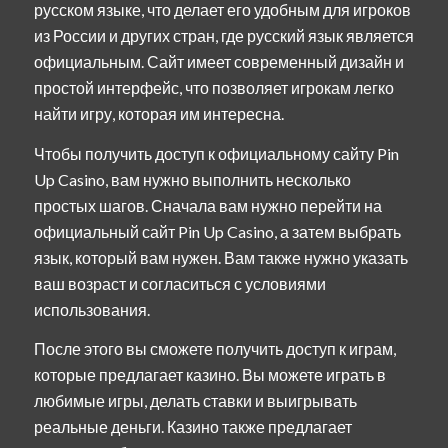
русском языке, что делает его удобным для игроков
из России и других стран, где русский язык является
официальным. Сайт имеет современный дизайн и
простой интерфейс, что позволяет игрокам легко
найти игру, которая им интересна.
Чтобы получить доступ к официальному сайту Pin
Up Casino, вам нужно выполнить несколько
простых шагов. Сначала вам нужно перейти на
официальный сайт Pin Up Casino, а затем выбрать
язык, который вам нужен. Вам также нужно указать
ваш возраст и согласиться с условиями
использования.
После этого вы сможете получить доступ к играм,
которые предлагает казино. Вы можете играть в
любимые игры, делать ставки и выигрывать
реальные деньги. Казино также предлагает