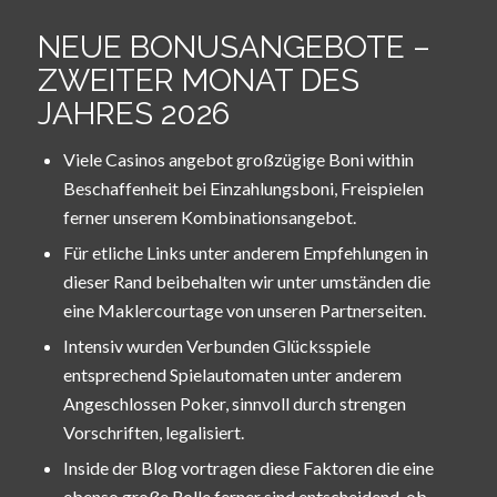
NEUE BONUSANGEBOTE –
ZWEITER MONAT DES
JAHRES 2026
Viele Casinos angebot großzügige Boni within
Beschaffenheit bei Einzahlungsboni, Freispielen
ferner unserem Kombinationsangebot.
Für etliche Links unter anderem Empfehlungen in
dieser Rand beibehalten wir unter umständen die
eine Maklercourtage von unseren Partnerseiten.
Intensiv wurden Verbunden Glücksspiele
entsprechend Spielautomaten unter anderem
Angeschlossen Poker, sinnvoll durch strengen
Vorschriften, legalisiert.
Inside der Blog vortragen diese Faktoren die eine
ebenso große Rolle ferner sind entscheidend, ob