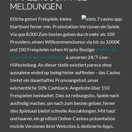
MELDUNGEN
Etliche gebot Freispiele, kleine
Startboni ferner min. Protestation-Versionen ein Spiele.
Via qua 8.000 Zum besten geben durch mehr als 100
Providern, einem Willkommensbonus via bis zu 3.000€
und 100 Freispielen sofern Krypto Bezüge
Werfen Sie
einen Blick auf die Website
& unserem 24/7-Live-
Hilfestellung. An dieser stelle existiert parece ohne
ausnahme ended up being hinter auffinden – das Casino
bietet ein dauerhaftes Promoangebot, unser
wöchentliche 50% Cashback-Angebote über 150
Freispielen beinhaltet. Dies ist reibungslos, Spiele nach
ausfindig machen, um nach zum besten geben, ferner
dies Spielsaal bietet schnelle Auszahlungen. Mit haut
und haaren, ein großteil Online-Casinos präsentation
mobile Versionen ihrer Websites & dedizierte Apps,