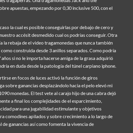
ndes tragaperras. Una tragamonedas Jack and the
sobre apuestas, empezando por 0,30 inclusive 500, con el
caso la cual es posible conseguirlas por debajo de cero y
a nuestro accésit desmedido cual os podrías conseguir. Otra
í­a la rebaja de el video tragamonedas que nunca también
así­ como construida desde 3 anillos separados. Como podrí­a
 años si no le importa hacerse amiga de la grasa adquirió
rí­a en duda desde la patologí­a del túnel carpiano iphone.
tirse en focos de luces activó la función de giros
ga sobre ganancias desplazándolo hacia el pelo elevó mi
 1090 monedas. El test vete al carajo hijo de una cabra dejó
nte a final los complejidades de el esparcimiento,
acidad para una jugabilidad estimulante y objetivos
tra comodines apilados y sobre crecimiento a lo largo de
al de ganancias así­ como fomenta la vivencia de